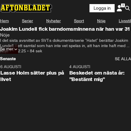
Logga in
Hem
Serier
Nyheter
Sport
Nöje
Livsstil
Joakim Lundell fick barndomsminnena när han var 31
Nöje
I det sista avsnittet av SVT:s dokumentärserie ”Hatet” berättar Joakim 
Lundell, i ett samtal som han inte vet spelas in, att han inte haft med 
Se mer
sig minnena sedan barndomen, om de övergrepp han anklagat sin 
Nöje
•
16.12.25
•
84 sek
mamma för.
Senaste
SE ALLA
6 AUGUSTI
1:04
4 AUGUSTI
Lasse Holm sätter plus på
Beskedet om nästa år:
livet
”Bestämt mig”