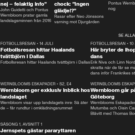
nej – felaktig info”
chock: ”Ingen
Pontus Wernbl
nog
John Guidetti och Pontus 
glädje!?”
Wernbloom pratar gamla 
Rasar efter Neo Jönssons 
landslagsminnen från 2016
varning mot Djurgården
SE ALLA
8
FOTBOLLSRESAN
•
14 JULI
41:35
FOTBOLLSRESAN
•
10
Fotbollsresan hittar Haalands
Här bryter de ih
tvättbjörn i Dallas
dans
Fotbollsresan hittar Haalands tvättbjörn i Dallas
Erik Niva och Linn Nord
skratta när de får se 
dans inför Frankrikes st
VM-kvartsfinalen. 
4
WERNBLOOMS ESKAPADER
•
S2, E4
24:20
WERNBLOOMS ESKAP
Plus
Wernbloom ger exklusiv inblick hos
Wernbloom går på
landslaget
Göteborg
Wernbloom visar upp landslagets inre: Så äter 
Wernblooms Eskapader:
de – får rundtur i omklädningsrummet
Mutumba och Oisin Cant
Blåvitt med Thomas Bo
0
SÄSONG 1, AVSNITT 1
25:12
Jernspets gästar pararyttaren