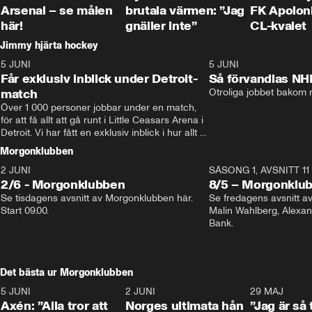
Arsenal – se målen
brutala värmen: ”Jag
FK Apoloni
här!
gnäller inte”
CL-kvalet
Jimmy hjärta hockey
5 JUNI
11:14
5 JUNI
Får exklusiv inblick under Detroit-
Så förvandlas NH
match
Otroliga jobbet bakom r
Över 1 000 personer jobbar under en match, 
för att få allt att gå runt i Little Ceasars Arena i 
Detroit. Vi har fått en exklusiv inblick i hur allt 
fungerar inför och under match i världens 
Morgonklubben
bästa hockeyliga
2 JUNI
SÄSONG 1, AVSNITT 11
2/6 - Morgonklubben
8/5 – Morgonklu
Se tisdagens avsnitt av Morgonklubben här. 
Se fredagens avsnitt 
Start 09.00. 
Malin Wahlberg, Alexa
Bank. 
Det bästa ur Morgonklubben
5 JUNI
0:44
2 JUNI
0:26
29 MAJ
Axén: ”Alla tror att
Norges ultimata hån
”Jag är så 