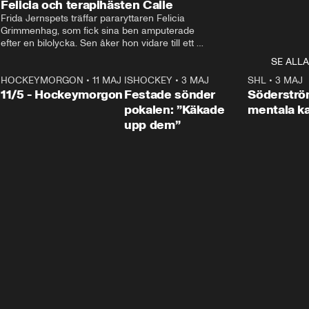
Felicia och terapihästen Calle
Frida Jernspets träffar pararyttaren Felicia 
Grimmenhag, som fick sina ben amputerade 
efter en bilolycka. Sen åker hon vidare till ett 
vård- och omsorgsboende med den 76 
SE ALLA
centimeter höga terapihästen Calle.
HOCKEYMORGON
•
11 MAJ
ISHOCKEY
•
3 MAJ
0:22
SHL
•
3 MAJ
n
11/5 - Hockeymorgon
Festade sönder
Söderströ
pokalen: ”Käkade
mentala 
upp dem”