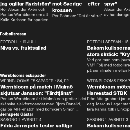
jag ogillar Rydström”
mot Sverige – efter
spyr”
Hör Alexander Axén och 
krossen
Alexander Axén
Pontus Wernbloom om att 
av handsrege
Per Bohman: ”Det är värre”
Kalle Karlsson får sparken 
från Bajen och att Henrik 
Rydström tar över
Fotbollsresan
FOTBOLL
•
16 JULI
0:44
FOTBOLLSRESAN
•
15
Niva vs. fruktsallad
Bakom kulisserna
stora skräck: ”Kr
Vad gör man som journa
VM? Följ med fotbollsr
Wernblooms eskapader
WERNBLOOMS ESKAPADER
•
S4, E2
38:23
WERNBLOOMS ESKAP
Wernbloom på match i Malmö –
Wernbloom möter
skjutsar Jansson: ”Färdtjänst”
Harvestad STBK
Pontus Wernbloom är i Malmö och grottar i det 
Från åtta gubbar i januar
skånska självförtroendet med Björn Ranelid, 
dag. Marcus Lager starta
går på MFF-match med komikern Simon 
lära känna folk i Linköp
Jernspets Gästar
”Chippen” Svensson och hjälper skadade 
STBK en institution – o
SÄSONG 1, AVSNITT 4
stjärnbacken Pontus Jansson hem. 
13:37
rakt in i värmen.
SÄSONG 1, AVSNITT 3
Frida Jernspets testar voltige
Bakom kulissern