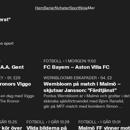
Hem
Serier
Nyheter
Sport
Nöje
Mer
Livsstil
erat”
eo sport
0
FOTBOLL
•
I MORGON 11:50
Plus
.A.A. Gent
FC Bayern – Aston Villa FC
EY
•
S1, E29
17:38
WERNBLOOMS ESKAPADER
•
S4, E2
38:2
ronors Viggo
Wernbloom på match i Malmö –
skjutsar Jansson: ”Färdtjänst”
en dag med Viggo 
Pontus Wernbloom är i Malmö och grottar i det 
 Tre Kronor
skånska självförtroendet med Björn Ranelid, 
går på MFF-match med komikern Simon 
”Chippen” Svensson och hjälper skadade 
stjärnbacken Pontus Jansson hem. 
 GÅR 15:25
1:31
FOTBOLL
•
I GÅR 13:28
0:22
FOTBOLL
•
I GÅR 13:01
1:3
kör över
Vilda bilderna på
Malmö FF vinner mot