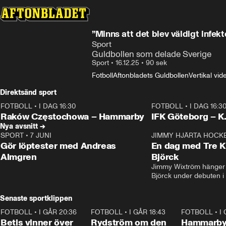
”Minns att det blev väldigt infekt
Sport
Guldbollen som delade Sverige
Sport
•
16.12.25
•
90 sek
Fotboll
Aftonbladets Guldbollen
Vertikal vid
Direktsänd sport
FOTBOLL
•
I DAG 16:30
FOTBOLL
•
I DAG 16:3
Plus
Plus
Raków Częstochowa – Hammarby
IFK Göteborg – K
Nya avsnitt →
SPORT
•
7 JUNI
16:36
JIMMY HJÄRTA HOCK
Gör löptester med Andreas
En dag med Tre K
Almgren
Björck
Jimmy Wixtröm hänger 
Björck under debuten i
Senaste sportklippen
FOTBOLL
•
I GÅR 20:36
1:30
FOTBOLL
•
I GÅR 18:43
0:46
FOTBOLL
•
I
Betis vinner över
Rydström om den
Hammarby 