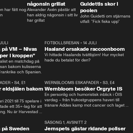
någonsin grillat
Guidettis skor i
 har fått nog 
Alexander Axén påstår att 
poolen
ln
han aldrig någonsin i sitt liv 
John Guidetti om stjärnans 
har grillat
utfall: ”Fick fiska upp”
 JULI
36:52
FOTBOLLSRESAN
•
14 JULI
0:3
 på VM – Nivas
Haaland orsakade raccoonboom
yper i kroppen”
Vi hittade Haalands tvättbjörn! Hur mycket 
hade du betalat för den?
list en matchdag på 
esan bakom kulisserna 
på semifinalen mellan Frankrike och Spanien. 
ADER
•
S4, E1
32:14
WERNBLOOMS ESKAPADER
•
S3, E4
33:1
Plus
 eldsjälen bakom
Wernbloom besöker Örgryte IS
En personlig och humoristisk inblick i ÖIS 
vardag – från frukostgruppens haveri till 
i 2021 till 75 spelare i 
tränare Addes kamp mot cancer och laget 
de ett 35+-lag för att 
som siktar mot Allsvenskan.
ing. Nu är Harvestad 
ch Wernbloom kliver 
14:14
SÄSONG 1, AVSNITT 2
24:5
a på Sweden
Jernspets gästar ridande poliser