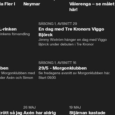
a Fier i
Neymar
Vålerenga – se målet
här!
1:04
SÄSONG 1, AVSNITT 29
17:3
L-rinken
En dag med Tre Kronors Viggo
inkens förvandling
Björck
Jimmy Wixtröm hänger en dag med Viggo 
Björck under debuten i Tre Kronor
SÄSONG 1, AVSNITT 16
bben
29/5 - Morgonklubben
av Morgonklubben med 
Se fredagens avsnitt av Morgonklubben här. 
nder Axén och Simon 
Start 09.00. 
0:30
26 MAJ
0:31
19 MAJ
0:4
trött så jag
Axén har aldrig
Stjärnan kastade