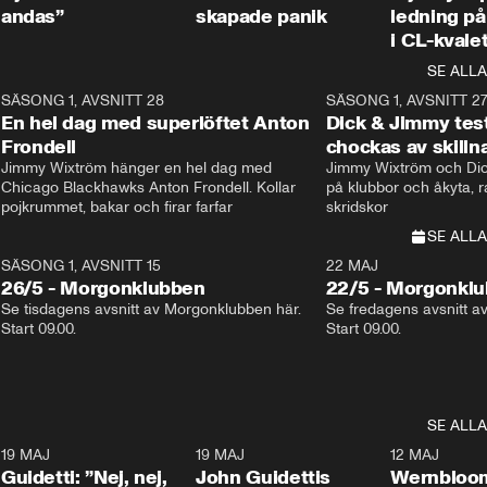
andas”
skapade panik
ledning på 
i CL-kvale
SE ALLA
8
SÄSONG 1, AVSNITT 28
20:38
SÄSONG 1, AVSNITT 2
Plus
En hel dag med superlöftet Anton
Dick & Jimmy test
Frondell
chockas av skill
Jimmy Wixtröm hänger en hel dag med 
Jimmy Wixtröm och Dick
Chicago Blackhawks Anton Frondell. Kollar 
på klubbor och åkyta, r
pojkrummet, bakar och firar farfar
skridskor 
SE ALLA
SÄSONG 1, AVSNITT 15
22 MAJ
26/5 - Morgonklubben
22/5 - Morgonkl
Se tisdagens avsnitt av Morgonklubben här. 
Se fredagens avsnitt a
Start 09.00. 
Start 09.00. 
SE ALLA
3
19 MAJ
0:39
19 MAJ
0:34
12 MAJ
Guidetti: ”Nej, nej,
John Guidettis
Wernbloom