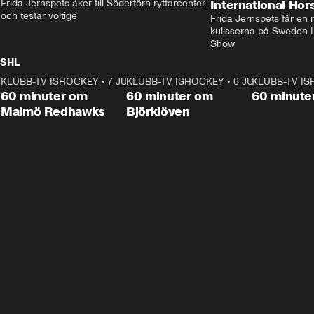
Frida Jernspets åker till Södertörn ryttarcenter 
International Ho
och testar voltige
Frida Jernspets får en 
kulisserna på Sweden In
Show
SHL
KLUBB-TV ISHOCKEY
1:02:53
•
7 JUNI
KLUBB-TV ISHOCKEY
1:00:59
•
6 JUNI
KLUBB-TV I
Plus
Plus
60 minuter om
60 minuter om
60 minute
Malmö Redhawks
Björklöven