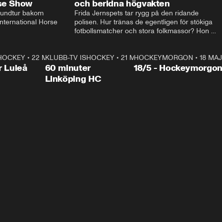
rse Show
och beridna högvakten
rundtur bakom 
Frida Jernspets tar rygg på den ridande 
ternational Horse 
polisen. Hur tränas de egentligen för stökiga 
fotbollsmatcher och stora folkmassor? Hon 
hälsar även på hos beridna högvakten, som 
den här dagen ska byta av högvakten, som 
SHOCKEY
1:00:28
•
22 MAJ
KLUBB-TV ISHOCKEY
vaktar slottet.
1:00:18
•
21 MAJ
HOCKEYMORGON
•
18 MAJ
Plus
r Luleå
60 minuter
18/5 - Hockeymorgo
Linköping HC