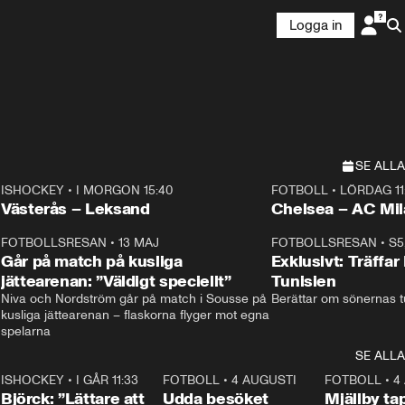
Logga in
SE ALLA
ISHOCKEY
•
I MORGON 15:40
FOTBOLL
•
LÖRDAG 11
Plus
Plus
Västerås – Leksand
Chelsea – AC M
3
FOTBOLLSRESAN
•
13 MAJ
33:19
FOTBOLLSRESAN
•
S5
Går på match på kusliga
Exklusivt: Träffar
jättearenan: ”Väldigt speciellt”
Tunisien
Niva och Nordström går på match i Sousse på 
Berättar om sönernas tu
kusliga jättearenan – flaskorna flyger mot egna 
spelarna 
SE ALLA
1
ISHOCKEY
•
I GÅR 11:33
2:08
FOTBOLL
•
4 AUGUSTI
0:21
FOTBOLL
•
4
Björck: ”Lättare att
Udda besöket
Mjällby t