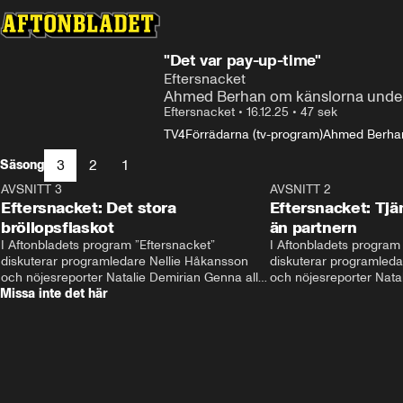
"Det var pay-up-time"
Eftersnacket
Ahmed Berhan om känslorna under 
Eftersnacket
•
16.12.25
•
47 sek
TV4
Förrädarna (tv-program)
Ahmed Berha
3
2
1
Säsong
AVSNITT 3
26:18
AVSNITT 2
Eftersnacket: Det stora
Eftersnacket: Tjä
bröllopsfiaskot
än partnern
I Aftonbladets program ”Eftersnacket” 
I Aftonbladets program 
diskuterar programledare Nellie Håkansson 
diskuterar programleda
och nöjesreporter Natalie Demirian Genna alla 
och nöjesreporter Natal
Missa inte det här
snackisar från den tredje säsongen av ”Love is 
snackisar från den tred
blind Sverige". Gäster i avsnittet är Karolina 
blind Sverige". Gäster i 
Finskas och Jakob Grunberg. 
Karin Agild. 