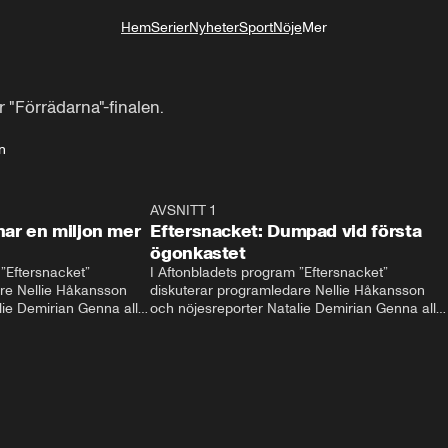
Hem
Serier
Nyheter
Sport
Nöje
Mer
Livsstil
"Förrädarna"-finalen.
n
34:23
AVSNITT 1
31:4
nar en miljon mer
Eftersnacket: Dumpad vid första
ögonkastet
”Eftersnacket” 
I Aftonbladets program ”Eftersnacket” 
re Nellie Håkansson 
diskuterar programledare Nellie Håkansson 
ie Demirian Genna alla 
och nöjesreporter Natalie Demirian Genna alla 
je säsongen av ”Love is 
snackisar från den tredje säsongen av ”Love is 
avsnittet är Niklas och 
blind”. Gäster i avsnittet är Meira Omar och 
Oskar Nordstrand.