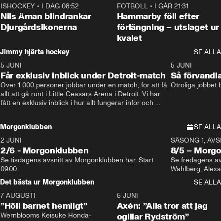
ISHOCKEY
•
I DAG 08:52
1:08
FOTBOLL
•
I GÅR 21:31
Nils Åman blindrankar
Hammarby föll efter
Djurgårdsikonerna
förlängning – utslaget ur
kvalet
Jimmy hjärta hockey
SE ALLA
5 JUNI
11:14
5 JUNI
Får exklusiv inblick under Detroit-match
Så förvandl
Över 1 000 personer jobbar under en match, för att få 
Otroliga jobbet
allt att gå runt i Little Ceasars Arena i Detroit. Vi har 
fått en exklusiv inblick i hur allt fungerar inför och 
under match i världens bästa hockeyliga
Morgonklubben
SE ALLA
2 JUNI
SÄSONG 1, AVSN
2/6 - Morgonklubben
8/5 – Morg
Se tisdagens avsnitt av Morgonklubben här. Start 
Se fredagens av
09.00. 
Det bästa ur Morgonklubben
SE ALLA
7 AUGUSTI
1:14
5 JUNI
”Höll barnet hemligt”
Axén: ”Alla tror att jag
Wernblooms Keisuke Honda-
ogillar Rydström”