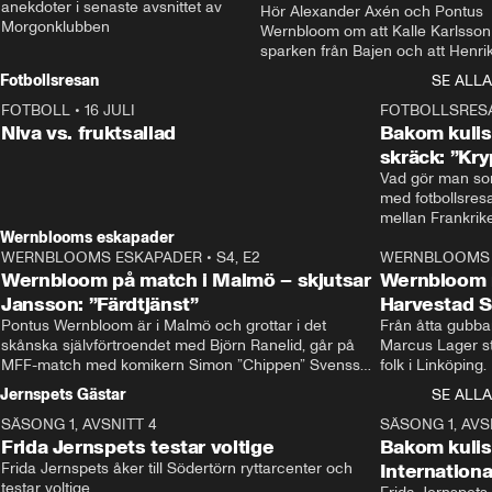
anekdoter i senaste avsnittet av 
Hör Alexander Axén och Pontus 
Morgonklubben
Wernbloom om att Kalle Karlsson 
sparken från Bajen och att Henrik
Rydström tar över
Fotbollsresan
SE ALLA
FOTBOLL
•
16 JULI
0:44
FOTBOLLSRES
Niva vs. fruktsallad
Bakom kulis
skräck: ”Kry
Vad gör man som
med fotbollsres
Wernblooms eskapader
WERNBLOOMS ESKAPADER
•
S4, E2
38:23
WERNBLOOMS 
Wernbloom på match i Malmö – skjutsar
Wernbloom 
Jansson: ”Färdtjänst”
Harvestad 
Pontus Wernbloom är i Malmö och grottar i det 
Från åtta gubbar 
skånska självförtroendet med Björn Ranelid, går på 
Marcus Lager sta
MFF-match med komikern Simon ”Chippen” Svensson 
folk i Linköping
och hjälper skadade stjärnbacken Pontus Jansson 
och Wernbloom kl
Jernspets Gästar
SE ALLA
hem. 
SÄSONG 1, AVSNITT 4
13:37
SÄSONG 1, AVS
Frida Jernspets testar voltige
Bakom kuli
Frida Jernspets åker till Södertörn ryttarcenter och 
Internation
testar voltige