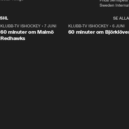
Frida Jernspets 
Sweden Interna
SHL
SE ALLA
KLUBB-TV ISHOCKEY
•
7 JUNI
1:02:53
KLUBB-TV ISHOCKEY
•
6 JUNI
1:0
Plus
60 minuter om Malmö
60 minuter om Björklöve
Redhawks