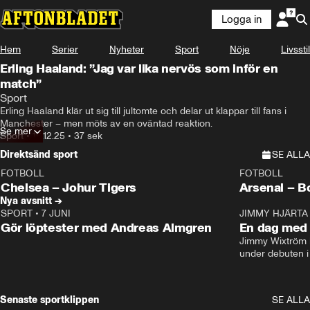
Logga in
Hem
Serier
Nyheter
Sport
Nöje
Livsstil
Erling Haaland: ”Jag var lika nervös som inför en
match”
Sport
Erling Haaland klär ut sig till jultomte och delar ut klappar till fans i 
Manchester – men möts av en oväntad reaktion.
Se mer
Sport
•
16.12.25
•
37 sek
Direktsänd sport
SE ALLA
FOTBOLL
FOTBOLL
LIVE
Plus
Plus
Chelsea – Johur Tigers
Arsenal – B
Nya avsnitt →
SPORT
•
7 JUNI
16:36
JIMMY HJÄRTA
Gör löptester med Andreas Almgren
En dag med 
Jimmy Wixtröm 
under debuten i
Senaste sportklippen
SE ALLA