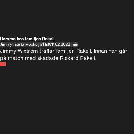
Hemma hos familjen Rakell
Jimmy hjärta Hockey
S1 E19
11.02.26
22 min
Jimmy Wixtröm träffar familjen Rakell, Innan han går 
på match med skadade Rickard Rakell.
Andra sidan
FOTBOLL
•
17 JUNI 2024
12:58
FOTBOLL
•
19 
Träffar Emil Forsberg i New York
Hemma hos A
Florida
60 minuter ⚽️⚽️⚽️
SE ALLA
18 JUNI
1:00:38
17 JUNI
Plus
Plus
60 minuter – bara om AIK
60 minuter