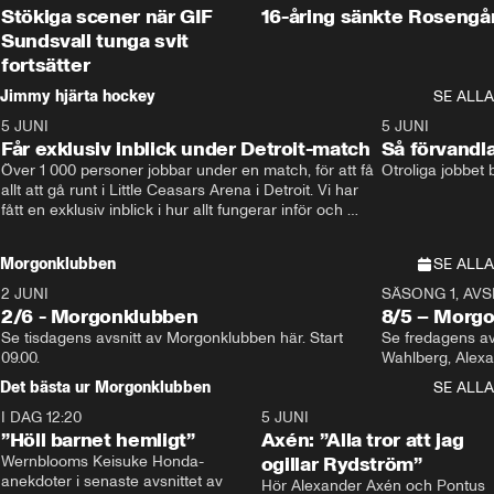
Stökiga scener när GIF
16-åring sänkte Rosengå
Sundsvall tunga svit
fortsätter
Jimmy hjärta hockey
SE ALLA
5 JUNI
11:14
5 JUNI
Får exklusiv inblick under Detroit-match
Så förvandl
Över 1 000 personer jobbar under en match, för att få 
Otroliga jobbet
allt att gå runt i Little Ceasars Arena i Detroit. Vi har 
fått en exklusiv inblick i hur allt fungerar inför och 
under match i världens bästa hockeyliga
Morgonklubben
SE ALLA
2 JUNI
SÄSONG 1, AVSN
2/6 - Morgonklubben
8/5 – Morg
Se tisdagens avsnitt av Morgonklubben här. Start 
Se fredagens av
09.00. 
Det bästa ur Morgonklubben
SE ALLA
I DAG 12:20
1:14
5 JUNI
”Höll barnet hemligt”
Axén: ”Alla tror att jag
Wernblooms Keisuke Honda-
ogillar Rydström”
anekdoter i senaste avsnittet av 
Hör Alexander Axén och Pontus 