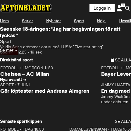
Logga in
Hem
Serier
Nyheter
Sport
Nöje
Livsstil
Svenske 18-åringen: ”Jag har begåvningen för att
lyckas”
Sport
Valdin Sone drömmer om succé i USA: ”Five star rating”
Se mer
Sport
•
17.12.25
•
19 sek
Direktsänd sport
SE ALLA
FOTBOLL
•
I MORGON 11:50
FOTBOLL
•
I M
Plus
Plus
Chelsea – AC Milan
Bayer Lever
Nya avsnitt →
SPORT
•
7 JUNI
16:36
JIMMY HJÄRTA
Gör löptester med Andreas Almgren
En dag med 
Jimmy Wixtröm 
under debuten i
Senaste sportklippen
SE ALLA
FOTBOLL
•
I DAG 18:53
1:44
DAMALLSVENSKAN
•
I DAG 18:5