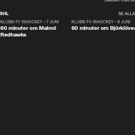
Sweden Interna
SHL
SE ALLA
KLUBB-TV ISHOCKEY
•
7 JUNI
1:02:53
KLUBB-TV ISHOCKEY
•
6 JUNI
1:0
Plus
60 minuter om Malmö
60 minuter om Björklöve
Redhawks