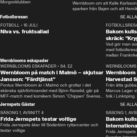
Morgonklubben
Wernbloom om att Kalle Karlsson 
sparken från Bajen och att Henrik
Rydström tar över
Fotbollsresan
SE ALLA
FOTBOLL
•
16 JULI
0:44
FOTBOLLSRES
Niva vs. fruktsallad
Bakom kulis
skräck: ”Kry
Vad gör man som
med fotbollsres
Wernblooms eskapader
WERNBLOOMS ESKAPADER
•
S4, E2
38:23
WERNBLOOMS 
Wernbloom på match i Malmö – skjutsar
Wernbloom 
Jansson: ”Färdtjänst”
Harvestad 
Pontus Wernbloom är i Malmö och grottar i det 
Från åtta gubbar 
skånska självförtroendet med Björn Ranelid, går på 
Marcus Lager sta
MFF-match med komikern Simon ”Chippen” Svensson 
folk i Linköping
och hjälper skadade stjärnbacken Pontus Jansson 
och Wernbloom kl
Jernspets Gästar
SE ALLA
hem. 
SÄSONG 1, AVSNITT 4
13:37
SÄSONG 1, AVS
Frida Jernspets testar voltige
Bakom kuli
Frida Jernspets åker till Södertörn ryttarcenter och 
Internation
testar voltige
Frida Jernspets 