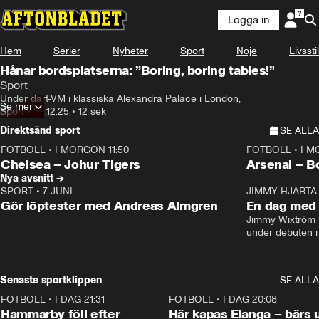
Logga in
Hem
Serier
Nyheter
Sport
Nöje
Livsstil
Hånar bordsplatserna: ”Boring, boring tables!”
Sport
Under dart-VM i klassiska Alexandra Palace i London,
Se mer
Sport
•
23.12.25
•
12 sek
Direktsänd sport
SE ALLA
FOTBOLL
•
I MORGON 11:50
FOTBOLL
•
I M
Plus
Plus
Chelsea – Johur Tigers
Arsenal – B
Nya avsnitt →
SPORT
•
7 JUNI
16:36
JIMMY HJÄRTA
Gör löptester med Andreas Almgren
En dag med 
Jimmy Wixtröm 
under debuten i
Senaste sportklippen
SE ALLA
FOTBOLL
•
I DAG 21:31
1:28
FOTBOLL
•
I DAG 20:08
Hammarby föll efter
Här kapas Elanga – bärs 