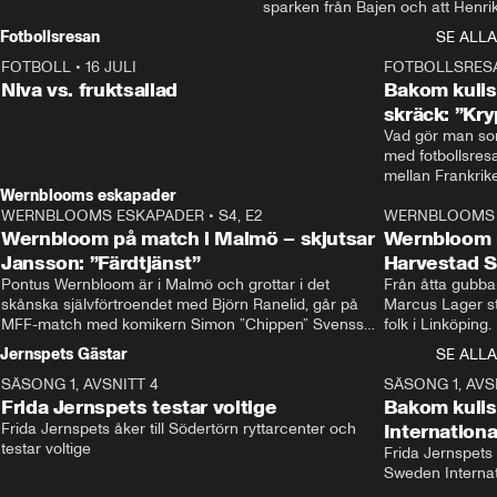
sparken från Bajen och att Henrik
Rydström tar över
Fotbollsresan
SE ALLA
FOTBOLL
•
16 JULI
0:44
FOTBOLLSRES
Niva vs. fruktsallad
Bakom kulis
skräck: ”Kry
Vad gör man som
med fotbollsres
Wernblooms eskapader
WERNBLOOMS ESKAPADER
•
S4, E2
38:23
WERNBLOOMS 
Wernbloom på match i Malmö – skjutsar
Wernbloom 
Jansson: ”Färdtjänst”
Harvestad 
Pontus Wernbloom är i Malmö och grottar i det 
Från åtta gubbar 
skånska självförtroendet med Björn Ranelid, går på 
Marcus Lager sta
MFF-match med komikern Simon ”Chippen” Svensson 
folk i Linköping
och hjälper skadade stjärnbacken Pontus Jansson 
och Wernbloom kl
Jernspets Gästar
SE ALLA
hem. 
SÄSONG 1, AVSNITT 4
13:37
SÄSONG 1, AVS
Frida Jernspets testar voltige
Bakom kuli
Frida Jernspets åker till Södertörn ryttarcenter och 
Internation
testar voltige
Frida Jernspets 
Sweden Interna