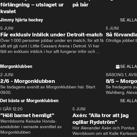
förlängning – utslaget ur
på bår
kvalet
Jimmy hjärta hockey
SE ALLA
5 JUNI
11:14
5 JUNI
Får exklusiv inblick under Detroit-match
Så förvandl
Över 1 000 personer jobbar under en match, för att få 
Otroliga jobbet
allt att gå runt i Little Ceasars Arena i Detroit. Vi har 
fått en exklusiv inblick i hur allt fungerar inför och 
under match i världens bästa hockeyliga
Morgonklubben
SE ALLA
2 JUNI
SÄSONG 1, AVSN
2/6 - Morgonklubben
8/5 – Morg
Se tisdagens avsnitt av Morgonklubben här. Start 
Se fredagens av
09.00. 
Det bästa ur Morgonklubben
SE ALLA
I GÅR 12:20
1:14
5 JUNI
”Höll barnet hemligt”
Axén: ”Alla tror att jag
Wernblooms Keisuke Honda-
ogillar Rydström”
anekdoter i senaste avsnittet av 
Hör Alexander Axén och Pontus 
Morgonklubben
Wernbloom om att Kalle Karlsson 