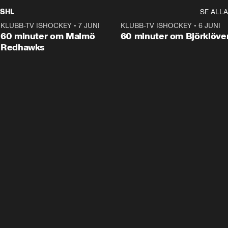
SHL
SE ALLA
KLUBB-TV ISHOCKEY
•
7 JUNI
1:02:53
KLUBB-TV ISHOCKEY
•
6 JUNI
1:0
Plus
60 minuter om Malmö
60 minuter om Björklöve
Redhawks