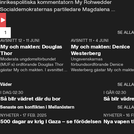
inrikespolitiska kommentatorn My Rohwedder 
Socialdemokraternas partiledare Magdalena 
Andersson till svars.
1
SE ALLA
AVSNITT 12
•
11 JUNI
26:27
AVSNITT 11
•
4 JUNI
2
My och makten: Douglas
My och makten: Denice
Thor
Westerberg
Moderata ungdomsförbundet 
Ungsvenskarnas 
(MUF:s) ordförande Douglas Thor 
förbundsordförande Denice 
gästar My och makten. I avsnittet 
Westerberg gästar My och makten.
diskuteras tonårsutvisningarna och 
avsnittet diskuteras migrationsfrå
hur Moderaterna ska locka väljare till 
och hur SD ska locka kvinnliga 
Väder
SE ALLA
valet i höst. 
väljare. 
I DAG 02:30
1:06
I GÅR 02:30
Så blir vädret där du bor
Så blir vädr
Senaste om konflikten i Mellanöstern
SE ALLA
NYHETER
•
17 FEB. 2025
0:45
NYHETER
•
16 F
500 dagar av krig i Gaza – se förödelsen
Nya vapen ti