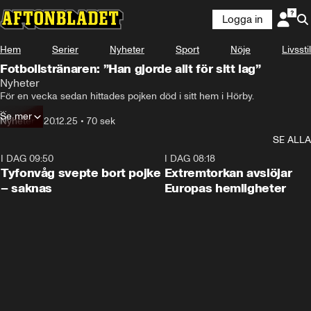
Logga in
Hem
Serier
Nyheter
Sport
Nöje
Livsstil
Fotbollstränaren: ”Han gjorde allt för sitt lag”
Nyheter
För en vecka sedan hittades pojken död i sitt hem i Hörby.

Se mer
Nu sörjs han av lagkamraterna i Hörby FF.
Nyheter
•
20.12.25
•
70 sek
SE ALLA
I DAG 09:50
0:53
I DAG 08:18
Tyfonvåg svepte bort pojke
Extremtorkan avslöjar
– saknas
Europas hemligheter