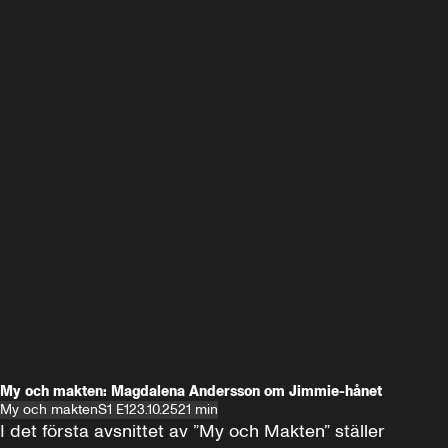
My och makten: Magdalena Andersson om Jimmie-hånet
My och makten
S1 E1
23.10.25
21 min
I det första avsnittet av ”My och Makten” ställer 