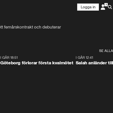
Logga in
ett femårskontrakt och debuterar 
SE ALLA
7
I GÅR 18:51
2:17
I GÅR 12:41
Göteborg förlorar första kvalmötet
Salah anländer ti