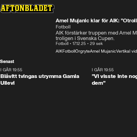
Amel Mujanic klar för AIK: ”Otroli
Fotboll
AIK förstärker truppen med Amel Muj
troligen i Svenska Cupen.
Fotboll
•
17.12.25
•
29 sek
AIK
Fotboll
Örgryte
Amel Mujanic
Vertikal vi
Senast
I GÅR 19:55
0:29
I GÅR 19:55
Blåvitt tvingas utrymma Gamla
”Vi visste inte n
Ullevi
dem”