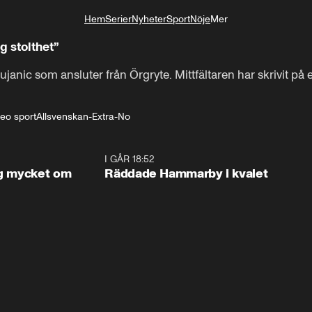
Hem
Serier
Nyheter
Sport
Nöje
Mer
Livsstil
g stolthet”
anic som ansluter från Örgryte. Mittfältaren har skrivit på 
deo sport
Allsvenskan-Extra-No
1:56
I GÅR 18:52
2:1
og mycket om
Räddade Hammarby i kvalet