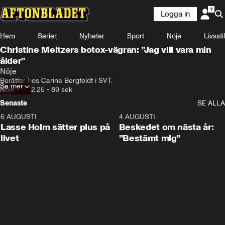
Logga in
Hem
Serier
Nyheter
Sport
Nöje
Livsstil
Christine Meltzers botox-vägran: ”Jag vill vara min
ålder”
Nöje
Berättar hos Carina Bergfeldt i SVT.
Se mer
Nöje
•
18.12.25
•
89 sek
Senaste
SE ALLA
6 AUGUSTI
1:04
4 AUGUSTI
Lasse Holm sätter plus på
Beskedet om nästa år:
livet
”Bestämt mig”