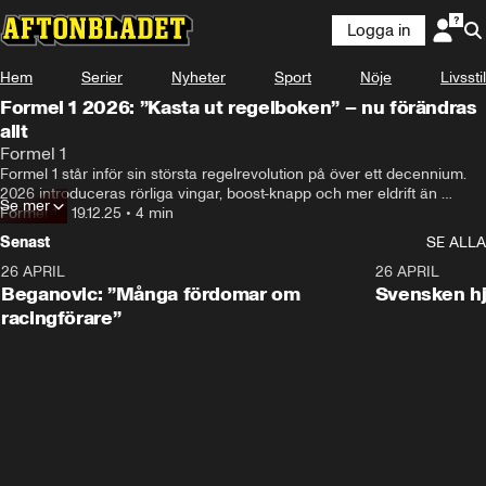
Logga in
Hem
Serier
Nyheter
Sport
Nöje
Livsstil
Formel 1 2026: ”Kasta ut regelboken” – nu förändras
allt
Formel 1
Formel 1 står inför sin största regelrevolution på över ett decennium. 
2026 introduceras rörliga vingar, boost-knapp och mer eldrift än 
Se mer
någonsin tidigare.
Formel 1
•
19.12.25
•
4 min
Senast
SE ALLA
26 APRIL
1:10
26 APRIL
Beganovic: ”Många fördomar om
Svensken hj
racingförare”