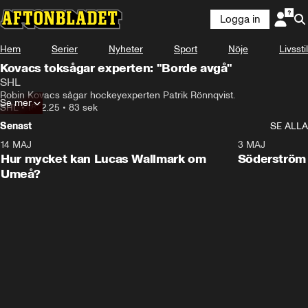
Logga in
Hem
Serier
Nyheter
Sport
Nöje
Livsstil
Kovacs toksågar experten: "Borde avgå"
SHL
Robin Kovacs sågar hockeyexperten Patrik Rönnqvist.
Se mer
SHL
•
18.12.25
•
83 sek
Senast
SE ALLA
14 MAJ
1:18
3 MAJ
Plus
Hur mycket kan Lucas Wallmark om
Söderström
Umeå?