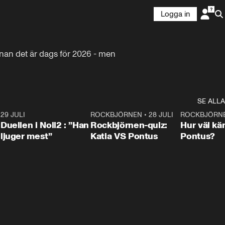
Logga in
nan det är dags för 2026 - men 
SE ALLA
9
29 JULI
0:47
ROCKBJÖRNEN
•
28 JULI
0:15
ROCKBJÖRN
Duellen i Noll2 : ”Han
Rockbjörnen-quiz:
Hur väl kä
ljuger mest”
Katia VS Pontus
Pontus?