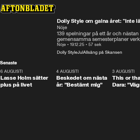
Dolly Style om galna året: "Inte l
Nöje
139 spelningar på ett år och nästan
gemensamma semesterplaner verkar i
Nöje
•
19.12.25
•
57 sek
Dolly Style
Jul
Allsång på Skansen
Senaste
6 AUGUSTI
1:04
4 AUGUSTI
0:24
3 AUGUSTI
Lasse Holm sätter
Beskedet om nästa
This or th
plus på livet
år: ”Bestämt mig”
Dara: ”Väg