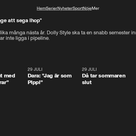
Hem
Serier
Nyheter
Sport
Nöje
Mer
Livsstil
äge att sega ihop"
 lika många nästa år. Dolly Style ska ta en snabb semester in
nte ligga i pipeline.
1:02
29 JULI
0:41
29 JULI
0:3
at med
Dara: ”Jag är som
Då tar sommaren
rar”
Pippi”
slut