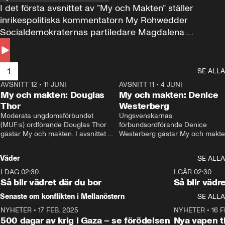
I det första avsnittet av ”My och Makten” ställer 
inrikespolitiska kommentatorn My Rohwedder 
Socialdemokraternas partiledare Magdalena 
Andersson till svars.
1
SE ALLA
AVSNITT 12
•
11 JUNI
26:27
AVSNITT 11
•
4 JUNI
2
My och makten: Douglas
My och makten: Denice
Thor
Westerberg
Moderata ungdomsförbundet 
Ungsvenskarnas 
(MUF:s) ordförande Douglas Thor 
förbundsordförande Denice 
gästar My och makten. I avsnittet 
Westerberg gästar My och makten.
diskuteras tonårsutvisningarna och 
avsnittet diskuteras migrationsfrå
hur Moderaterna ska locka väljare till 
och hur SD ska locka kvinnliga 
Väder
SE ALLA
valet i höst. 
väljare. 
I DAG 02:30
1:06
I GÅR 02:30
Så blir vädret där du bor
Så blir vädr
Senaste om konflikten i Mellanöstern
SE ALLA
NYHETER
•
17 FEB. 2025
0:45
NYHETER
•
16 F
500 dagar av krig i Gaza – se förödelsen
Nya vapen ti