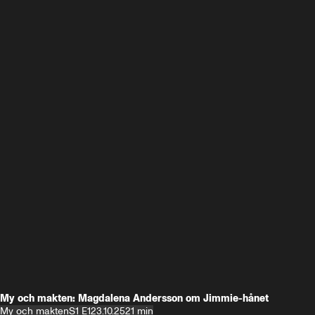
My och makten: Magdalena Andersson om Jimmie-hånet
My och makten
S1 E1
23.10.25
21 min