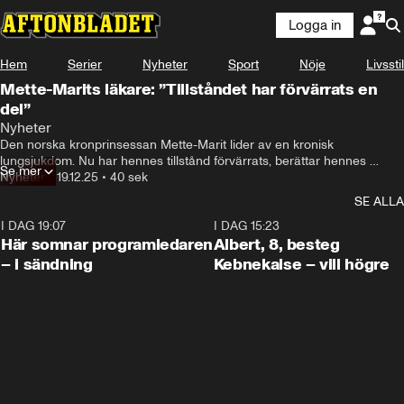
Logga in
Hem
Serier
Nyheter
Sport
Nöje
Livsstil
Mette-Marits läkare: ”Tillståndet har förvärrats en
del”
Nyheter
Den norska kronprinsessan Mette-Marit lider av en kronisk 
lungsjukdom. Nu har hennes tillstånd förvärrats, berättar hennes 
Se mer
läkare vid en presskonferens i Oslo.
Nyheter
•
19.12.25
•
40 sek
SE ALLA
I DAG 19:07
0:45
I DAG 15:23
Här somnar programledaren
Albert, 8, besteg
– i sändning
Kebnekaise – vill högre