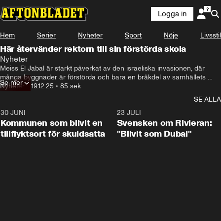
Logga in
Hem
Serier
Nyheter
Sport
Nöje
Livsstil
Här återvänder rektorn till sin förstörda skola
Nyheter
Meiss El Jabal är starkt påverkat av den israeliska invasionen, där 
många byggnader är förstörda och bara en bråkdel av samhällets 
Se mer
invånare har kunnat återvända.

Nyheter
•
19.12.25
•
85 sek
Rektorn Faraj Badran är en av dem. Regionen förblir känslig och 
SE ALLA
polariserad, med en stor närvaro av Hizbollah och pågående militära 
spänningar med Israel.
30 JUNI
1:24
23 JULI
Kommunen som blivit en
Svensken om Rivieran:
tillflyktsort för skuldsatta
"Blivit som Dubai"