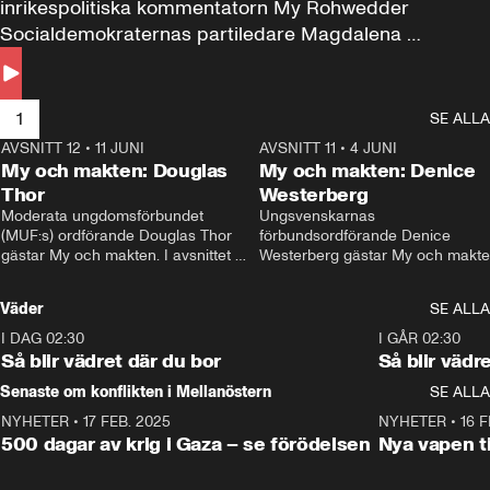
inrikespolitiska kommentatorn My Rohwedder 
Socialdemokraternas partiledare Magdalena 
Andersson till svars.
1
SE ALLA
AVSNITT 12
•
11 JUNI
26:27
AVSNITT 11
•
4 JUNI
2
My och makten: Douglas
My och makten: Denice
Thor
Westerberg
Moderata ungdomsförbundet 
Ungsvenskarnas 
(MUF:s) ordförande Douglas Thor 
förbundsordförande Denice 
gästar My och makten. I avsnittet 
Westerberg gästar My och makten.
diskuteras tonårsutvisningarna och 
avsnittet diskuteras migrationsfrå
hur Moderaterna ska locka väljare till 
och hur SD ska locka kvinnliga 
Väder
SE ALLA
valet i höst. 
väljare. 
I DAG 02:30
1:06
I GÅR 02:30
Så blir vädret där du bor
Så blir vädr
Senaste om konflikten i Mellanöstern
SE ALLA
NYHETER
•
17 FEB. 2025
0:45
NYHETER
•
16 F
500 dagar av krig i Gaza – se förödelsen
Nya vapen ti