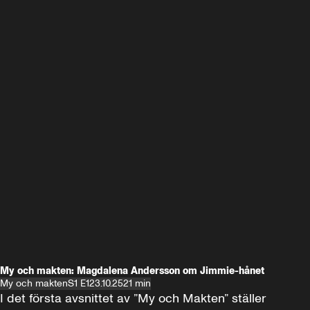
My och makten: Magdalena Andersson om Jimmie-hånet
My och makten
S1 E1
23.10.25
21 min
I det första avsnittet av ”My och Makten” ställer 