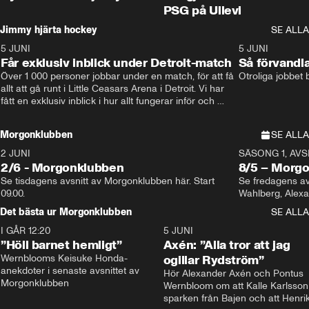
PSG på Ullevi
Jimmy hjärta hockey
SE ALLA
5 JUNI
11:14
5 JUNI
Får exklusiv inblick under Detroit-match
Så förvandl
Över 1 000 personer jobbar under en match, för att få 
Otroliga jobbet
allt att gå runt i Little Ceasars Arena i Detroit. Vi har 
fått en exklusiv inblick i hur allt fungerar inför och 
under match i världens bästa hockeyliga
Morgonklubben
SE ALLA
2 JUNI
SÄSONG 1, AVSN
2/6 - Morgonklubben
8/5 – Morg
Se tisdagens avsnitt av Morgonklubben här. Start 
Se fredagens av
09.00. 
Det bästa ur Morgonklubben
SE ALLA
I GÅR 12:20
1:14
5 JUNI
”Höll barnet hemligt”
Axén: ”Alla tror att jag
Wernblooms Keisuke Honda-
ogillar Rydström”
anekdoter i senaste avsnittet av 
Hör Alexander Axén och Pontus 
Morgonklubben
Wernbloom om att Kalle Karlsson 
sparken från Bajen och att Henrik