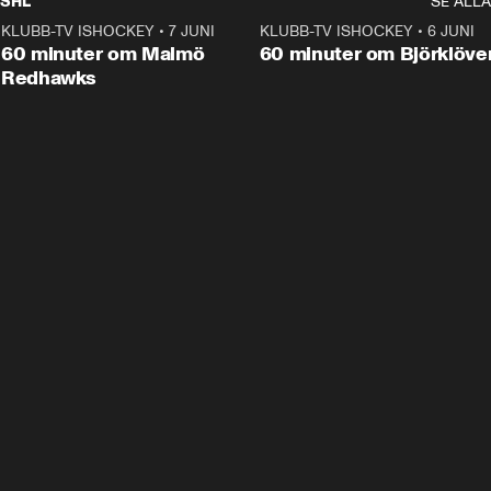
SHL
SE ALLA
KLUBB-TV ISHOCKEY
•
7 JUNI
1:02:53
KLUBB-TV ISHOCKEY
•
6 JUNI
1:0
Plus
60 minuter om Malmö
60 minuter om Björklöve
Redhawks