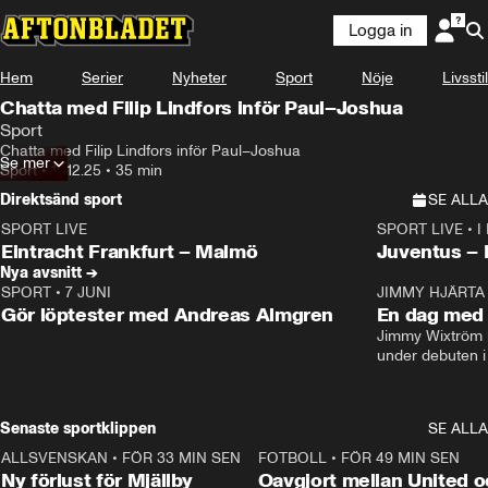
Logga in
Hem
Serier
Nyheter
Sport
Nöje
Livsstil
Chatta med Filip Lindfors inför Paul–Joshua
Sport
Chatta med Filip Lindfors inför Paul–Joshua
Se mer
Sport
•
19.12.25
•
35 min
Direktsänd sport
SE ALLA
SPORT LIVE
SPORT LIVE
•
I
LIVE
Plus
Plus
Eintracht Frankfurt – Malmö
Juventus –
Nya avsnitt →
SPORT
•
7 JUNI
16:36
JIMMY HJÄRTA
Gör löptester med Andreas Almgren
En dag med 
Jimmy Wixtröm 
under debuten i
Senaste sportklippen
SE ALLA
ALLSVENSKAN
•
FÖR 33 MIN SEN
0:37
FOTBOLL
•
FÖR 49 MIN SEN
Ny förlust för Mjällby
Oavgjort mellan United o