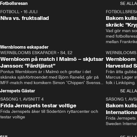
Rydström tar över
Fotbollsresan
SE ALLA
FOTBOLL
•
16 JULI
0:44
FOTBOLLSRES
Niva vs. fruktsallad
Bakom kulis
skräck: ”Kry
Vad gör man som
med fotbollsres
Wernblooms eskapader
WERNBLOOMS ESKAPADER
•
S4, E2
38:23
WERNBLOOMS 
Wernbloom på match i Malmö – skjutsar
Wernbloom 
Jansson: ”Färdtjänst”
Harvestad 
Pontus Wernbloom är i Malmö och grottar i det 
Från åtta gubbar 
skånska självförtroendet med Björn Ranelid, går på 
Marcus Lager sta
MFF-match med komikern Simon ”Chippen” Svensson 
folk i Linköping
och hjälper skadade stjärnbacken Pontus Jansson 
och Wernbloom kl
Jernspets Gästar
SE ALLA
hem. 
SÄSONG 1, AVSNITT 4
13:37
SÄSONG 1, AVS
Frida Jernspets testar voltige
Bakom kuli
Frida Jernspets åker till Södertörn ryttarcenter och 
Internation
testar voltige
Frida Jernspets 
Sweden Interna