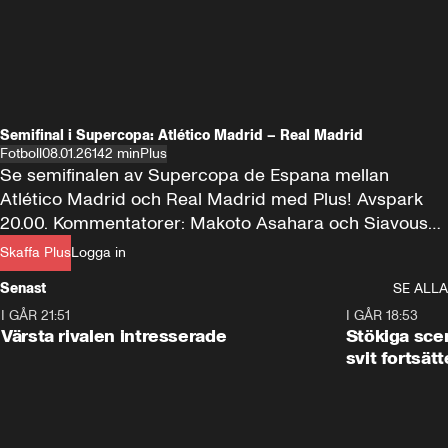
Semifinal i Supercopa: Atlético Madrid – Real Madrid
Fotboll
08.01.26
142 min
Plus
Se semifinalen av Supercopa de Espana mellan 
Atlético Madrid och Real Madrid med Plus! Avspark 
20.00. Kommentatorer: Makoto Asahara och Siavoush 
Fallahi.
Skaffa Plus
Logga in
Senast
SE ALLA
I GÅR 21:51
0:31
I GÅR 18:53
Värsta rivalen intresserade
Stökiga sce
svit fortsätt