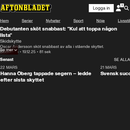
Logga in
Hem
Serier
Nyheter
Sport
Nöje
Livsstil
Debutanten sköt snabbast: "Kul att toppa någon
lista"
Skidskytte
Oscar Andersson sköt snabbast av alla i stående skyttet.
Se mer
Skidskytte
•
19.12.25
•
81 sek
Senast
SE ALLA
22 MARS
0:55
21 MARS
Hanna Öberg tappade segern – ledde
Svensk succ
efter sista skyttet