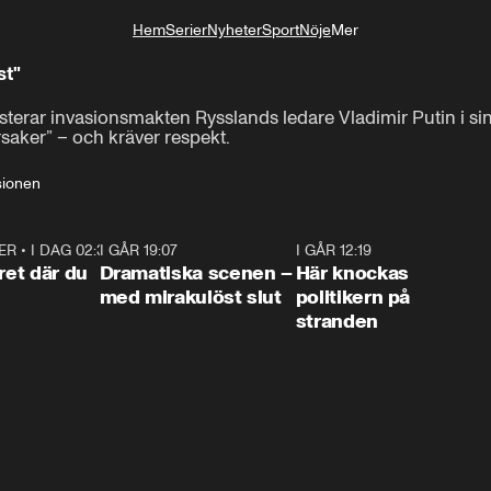
Hem
Serier
Nyheter
Sport
Nöje
Mer
Livsstil
st"
sterar invasionsmakten Rysslands ledare Vladimir Putin i sin å
saker” – och kräver respekt.
sionen
ER
•
I DAG 02:30
1:06
I GÅR 19:07
0:42
I GÅR 12:19
0:4
ret där du
Dramatiska scenen –
Här knockas
med mirakulöst slut
politikern på
stranden