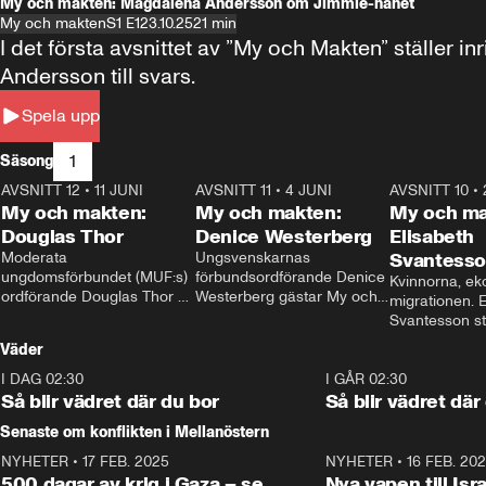
My och makten: Magdalena Andersson om Jimmie-hånet
My och makten
S1 E1
23.10.25
21 min
I det första avsnittet av ”My och Makten” ställe
Andersson till svars.
Spela upp
1
Säsong
AVSNITT 12
•
11 JUNI
26:27
AVSNITT 11
•
4 JUNI
23:40
AVSNITT 10
•
My och makten:
My och makten:
My och ma
Douglas Thor
Denice Westerberg
Elisabeth
Moderata 
Ungsvenskarnas 
Svantess
ungdomsförbundet (MUF:s) 
förbundsordförande Denice 
Kvinnorna, ek
ordförande Douglas Thor 
Westerberg gästar My och 
migrationen. E
gästar My och makten. I 
makten. I avsnittet 
Svantesson stäl
avsnittet diskuteras 
diskuteras migrationsfrågan 
när finansmini
Väder
tonårsutvisningarna och hur 
och hur SD ska locka 
Moderaterna ska locka 
kvinnliga väljare. 
I DAG 02:30
1:06
I GÅR 02:30
väljare till valet i höst. 
Så blir vädret där du bor
Så blir vädret där
Senaste om konflikten i Mellanöstern
NYHETER
•
17 FEB. 2025
0:45
NYHETER
•
16 FEB. 20
500 dagar av krig i Gaza – se
Nya vapen till Isr