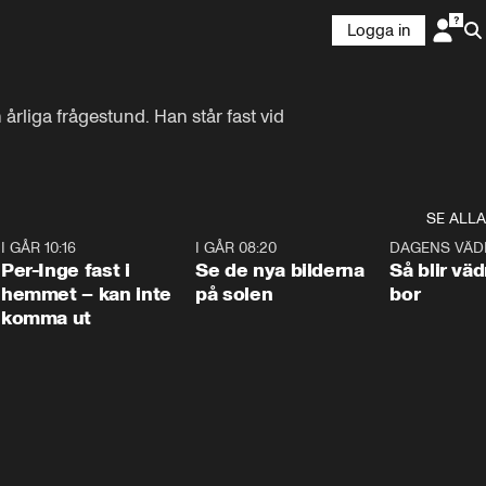
Logga in
rliga frågestund. Han står fast vid 
SE ALLA
5
I GÅR 10:16
1:26
I GÅR 08:20
0:31
DAGENS VÄD
Per-Inge fast i
Se de nya bilderna
Så blir väd
hemmet – kan inte
på solen
bor
komma ut