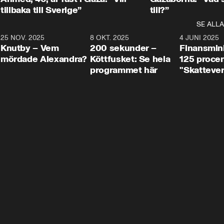
tillbaka till Sverige”
till?”
SE ALLA
3
25 NOV. 2025
31:05
8 OKT. 2025
4:29
4 JUNI 2025
Knutby – Vem
200 sekunder –
Finansmin
mördade Alexandra?
Köttfusket: Se hela
125 procent
programmet här
"Skattever
viktig uppg