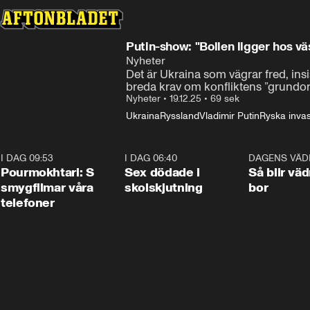
Putin-show: "Bollen ligger hos vä
Nyheter
Det är Ukraina som vägrar fred, insi
breda krav om konfliktens ”grundor
Nyheter
•
19.12.25
•
69 sek
Ukraina
Ryssland
Vladimir Putin
Ryska inva
I DAG 09:53
1:36
I DAG 06:40
0:47
DAGENS VÄD
Pourmokhtari: S
Sex dödade i
Så blir väd
smygfilmar våra
skolskjutning
bor
telefoner