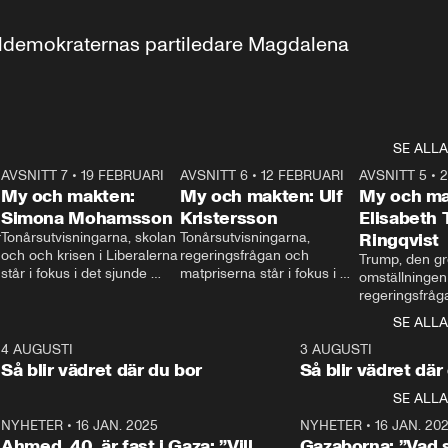
aldemokraternas partiledare Magdalena 
SE ALLA
7
AVSNITT 7
•
19 FEBRUARI
24:30
AVSNITT 6
•
12 FEBRUARI
27:30
AVSNITT 5
•
My och makten:
My och makten: Ulf
My och ma
Simona Mohamsson
Kristersson
Elisabeth
 
Tonårsutvisningarna, skolan 
Tonårsutvisningarna, 
Ringqvist
och och krisen i Liberalerna 
regeringsfrågan och 
Trump, den gr
står i fokus i det sjunde 
matpriserna står i fokus i 
omställningen
avsnittet av ”My och 
det sjätte avsnittet av ”My 
regeringsfråga
makten”. Se när 
och makten”. Se när 
centrum i det 
SE ALLA
Aftonbladets inrikespolitiska 
Aftonbladets inrikespolitiska 
avsnittet av ”
kommentator My 
kommentator My 
6
4 AUGUSTI
1:06
3 AUGUSTI
Makten”. Se nä
Rohwedder ställer 
Rohwedder ställer 
Så blir vädret där du bor
Så blir vädret där
Aftonbladets in
utbildnings- och 
statsminister Ulf Kristersson 
kommentator 
SE ALLA
integrationsminister Simona 
till svars.
Rohwedder stäl
Mohamsson till svars.
Centerpartiets
2
NYHETER
•
16 JAN. 2025
1:01
NYHETER
•
16 JAN. 20
Thand Ring till
Ahmed, 40, är fast i Gaza: ”Vill
Gazaborna: ”Vad s