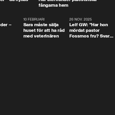
fångarna hem
4:24
10 FEBRUARI
4:13
26 NOV. 2025
8:1
der –
Sara måste sälja
Leif GW: ”Har hon
huset för att ha råd
mördat pastor
med veterinären
Fossmos fru? Svar
nej.”