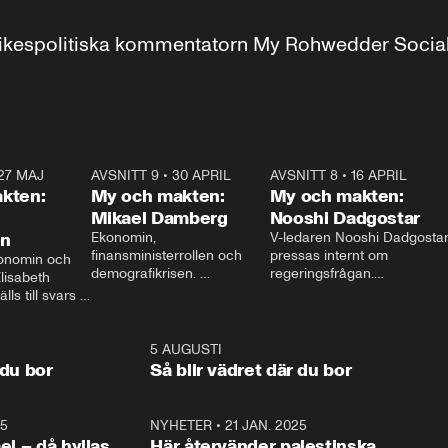
r inrikespolitiska kommentatorn My Rohwedder Soci
27 MAJ
3:51
AVSNITT 9
•
30 APRIL
24:00
AVSNITT 8
•
16 APRIL
25:1
kten:
My och makten:
My och makten:
Mikael Damberg
Nooshi Dadgostar
on
Ekonomin, 
V-ledaren Nooshi Dadgostar
finansministerrollen och 
pressas internt om 
onomin och 
demografikrisen. 
regeringsfrågan.

lisabeth 
Oppositionen ställs till svars 
I Aftonbladets 
ls till svars 
när Socialdemokraternas 
partiledarutfrågning ”My 
stern gästar 
Mikael Damberg gästar My 
och Makten” sätter hon ner 
My och Makten. 
och Makten. 
foten mot kritikerna:

1:06
5 AUGUSTI
1:0
– Vi ställer upp i val. Ska vi 
 du bor
Så blir vädret där du bor
vara med så sitter vi förstås 
25
1:22
NYHETER
•
21 JAN. 2025
0:5
ael – då hyllas
Här återvänder palestinska