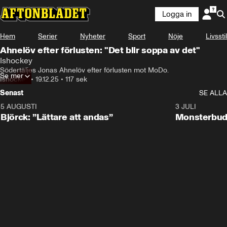
Logga in
Hem
Serier
Nyheter
Sport
Nöje
Livsstil
Ahnelöv efter förlusten: "Det blir soppa av det"
Ishockey
Södertäljes Jonas Ahnelöv efter förlusten mot MoDo.
Se mer
Ishockey
•
19.12.25
•
117 sek
Senast
SE ALLA
5 AUGUSTI
2:08
3 JULI
Björck: ”Lättare att andas”
Monsterbud 