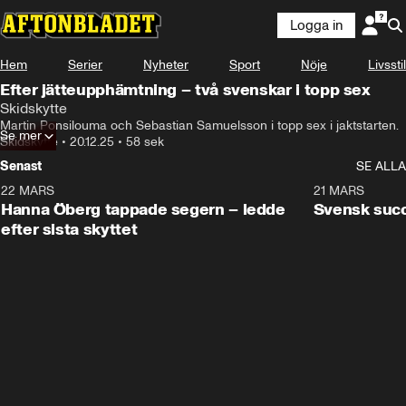
Logga in
Hem
Serier
Nyheter
Sport
Nöje
Livsstil
Efter jätteupphämtning – två svenskar i topp sex
Skidskytte
Martin Ponsilouma och Sebastian Samuelsson i topp sex i jaktstarten.
Se mer
Skidskytte
•
20.12.25
•
58 sek
Senast
SE ALLA
22 MARS
0:55
21 MARS
Hanna Öberg tappade segern – ledde
Svensk succ
efter sista skyttet