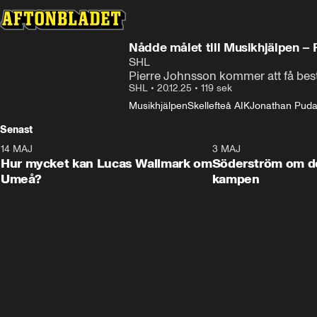
Nådde målet till Musikhjälpen – 
SHL
Pierre Johnsson kommer att få be
SHL
•
20.12.25
•
119 sek
Musikhjälpen
Skellefteå AIK
Jonathan Pud
Senast
14 MAJ
1:18
3 MAJ
Plus
Hur mycket kan Lucas Wallmark om
Söderström om d
Umeå?
kampen