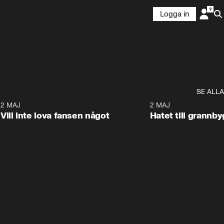
Logga in
SE ALLA
9
2 MAJ
0:33
2 MAJ
Vill inte lova fansen något
Hatet till grannb