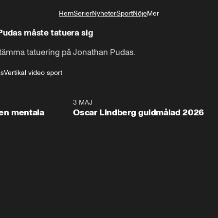
Hem
Serier
Nyheter
Sport
Nöje
Mer
Livsstil
Pudas måste tatuera sig
stämma tatuering på Jonathan Pudas.
as
Vertikal video sport
2:26
3 MAJ
1:0
en mentala
Oscar Lindberg guldmålad 2026