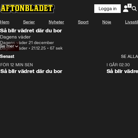
Logga in
Hem
Serier
Nyheter
Sport
Nöje
Livsstil
Så blir vädret där du bor
Dagens väder
Dagens väder 21 december
Se mer
Dagens väder
•
21.12.25
•
67 sek
Senast
SE ALLA
FÖR 12 MIN SEN
1:06
I GÅR 02:30
Så blir vädret där du bor
Så blir vädr