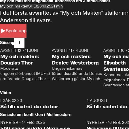
My och makten: Magdalena Andersson om Jimmie-hånet
My och makten
S1 E1
23.10.25
21 min
I det första avsnittet av ”My och Makten” ställe
Andersson till svars.
Spela upp
1
Säsong
AVSNITT 12
•
11 JUNI
26:27
AVSNITT 11
•
4 JUNI
23:40
AVSNITT 10
•
My och makten:
My och makten:
My och ma
Douglas Thor
Denice Westerberg
Elisabeth
Moderata 
Ungsvenskarnas 
Svantess
ungdomsförbundet (MUF:s) 
förbundsordförande Denice 
Kvinnorna, ek
ordförande Douglas Thor 
Westerberg gästar My och 
migrationen. E
gästar My och makten. I 
makten. I avsnittet 
Svantesson stäl
avsnittet diskuteras 
diskuteras migrationsfrågan 
när finansmini
Väder
tonårsutvisningarna och hur 
och hur SD ska locka 
Moderaterna ska locka 
kvinnliga väljare. 
I GÅR 02:30
1:06
4 AUGUSTI
väljare till valet i höst. 
Så blir vädret där du bor
Så blir vädret där
Senaste om konflikten i Mellanöstern
NYHETER
•
17 FEB. 2025
0:45
NYHETER
•
16 FEB. 20
500 dagar av krig i Gaza – se
Nya vapen till Isr