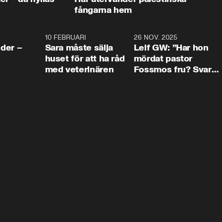
fångarna hem
4:24
10 FEBRUARI
4:13
26 NOV. 2025
8:1
der –
Sara måste sälja
Leif GW: ”Har hon
huset för att ha råd
mördat pastor
med veterinären
Fossmos fru? Svar
nej.”