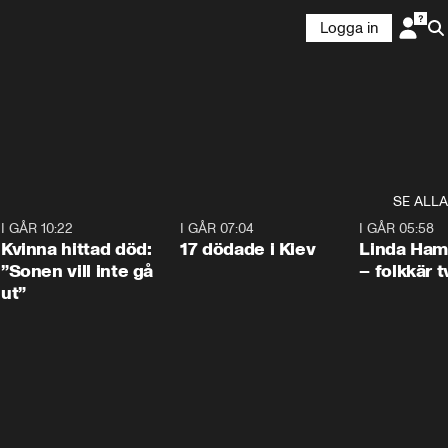
Logga in
SE ALLA
7
I GÅR 10:22
1:12
I GÅR 07:04
0:43
I GÅR 05:58
Kvinna hittad död:
17 dödade i Kiev
Linda Ham
”Sonen vill inte gå
– folkkär t
ut”