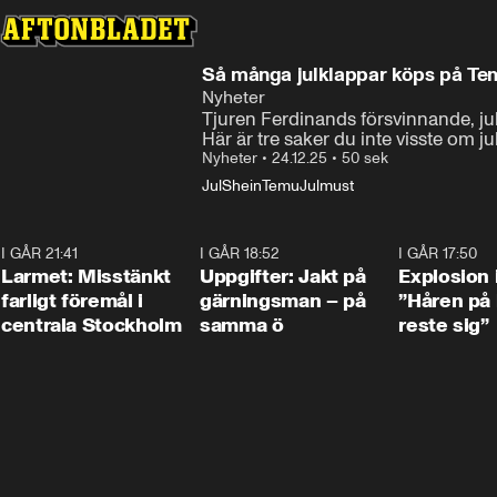
Så många julklappar köps på Te
Nyheter
Tjuren Ferdinands försvinnande, ju
Här är tre saker du inte visste om ju
Nyheter
•
24.12.25
•
50 sek
Jul
Shein
Temu
Julmust
I GÅR 21:41
0:35
I GÅR 18:52
0:33
I GÅR 17:50
Larmet: Misstänkt
Uppgifter: Jakt på
Explosion 
farligt föremål i
gärningsman – på
”Håren på
centrala Stockholm
samma ö
reste sig”