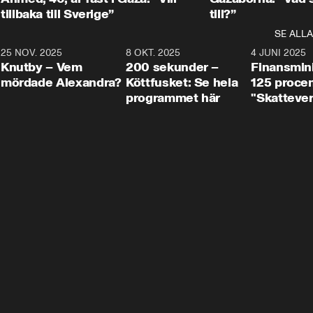
tillbaka till Sverige”
till?”
SE ALLA
3
25 NOV. 2025
31:05
8 OKT. 2025
4:29
4 JUNI 2025
Knutby – Vem
200 sekunder –
Finansmin
mördade Alexandra?
Köttfusket: Se hela
125 procent
programmet här
"Skattever
viktig uppg