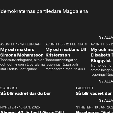
aldemokraternas partiledare Magdalena 
SE ALLA
7
AVSNITT 7
•
19 FEBRUARI
24:30
AVSNITT 6
•
12 FEBRUARI
27:30
AVSNITT 5
•
My och makten:
My och makten: Ulf
My och ma
Simona Mohamsson
Kristersson
Elisabeth
 
Tonårsutvisningarna, skolan 
Tonårsutvisningarna, 
Ringqvist
och och krisen i Liberalerna 
regeringsfrågan och 
Trump, den gr
står i fokus i det sjunde 
matpriserna står i fokus i 
omställningen
avsnittet av ”My och 
det sjätte avsnittet av ”My 
regeringsfråga
makten”. Se när 
och makten”. Se när 
centrum i det 
SE ALLA
Aftonbladets inrikespolitiska 
Aftonbladets inrikespolitiska 
avsnittet av ”
kommentator My 
kommentator My 
6
2 AUGUSTI
1:06
1 AUGUSTI
Makten”. Se nä
Rohwedder ställer 
Rohwedder ställer 
Så blir vädret där du bor
Så blir vädret där
Aftonbladets in
utbildnings- och 
statsminister Ulf Kristersson 
kommentator 
SE ALLA
integrationsminister Simona 
till svars.
Rohwedder stäl
Mohamsson till svars.
Centerpartiets
2
NYHETER
•
16 JAN. 2025
1:01
NYHETER
•
16 JAN. 20
Thand Ring till
Ahmed, 40, är fast i Gaza: ”Vill
Gazaborna: ”Vad s