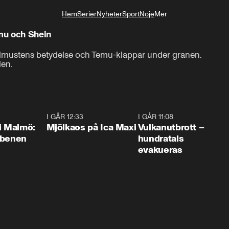
Hem
Serier
Nyheter
Sport
Nöje
Mer
Livsstil
mu och Shein
lmustens betydelse och Temu-klappar under granen. 

len.
1:10
I GÅR 12:33
0:24
I GÅR 11:08
0:2
i Malmö:
Mjölkaos på Ica Maxi
Vulkanutbrott –
 benen
hundratals
evakueras