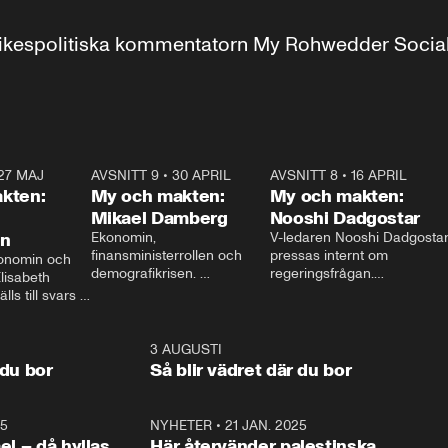
r inrikespolitiska kommentatorn My Rohwedder Soci
27 MAJ
3:51
AVSNITT 9
•
30 APRIL
24:00
AVSNITT 8
•
16 APRIL
25:1
kten:
My och makten:
My och makten:
Mikael Damberg
Nooshi Dadgostar
on
Ekonomin, 
V-ledaren Nooshi Dadgostar
finansministerrollen och 
pressas internt om 
onomin och 
demografikrisen. 
regeringsfrågan.

lisabeth 
Oppositionen ställs till svars 
I Aftonbladets 
ls till svars 
när Socialdemokraternas 
partiledarutfrågning ”My 
stern gästar 
Mikael Damberg gästar My 
och Makten” sätter hon ner 
My och Makten. 
och Makten. 
foten mot kritikerna:

1:06
3 AUGUSTI
1:0
– Vi ställer upp i val. Ska vi 
 du bor
Så blir vädret där du bor
vara med så sitter vi förstås 
25
1:22
NYHETER
•
21 JAN. 2025
0:5
ael – då hyllas
Här återvänder palestinska