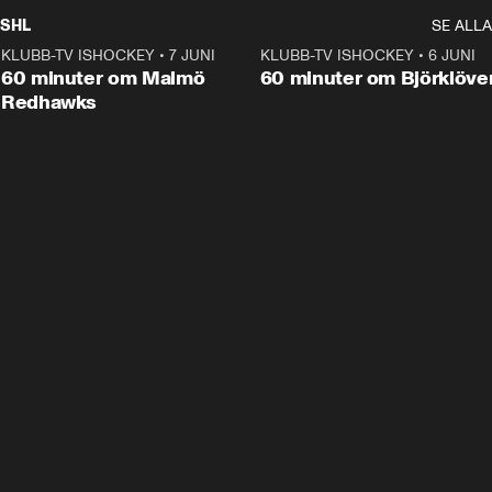
SHL
SE ALLA
KLUBB-TV ISHOCKEY
•
7 JUNI
1:02:53
KLUBB-TV ISHOCKEY
•
6 JUNI
1:0
Plus
60 minuter om Malmö
60 minuter om Björklöve
Redhawks