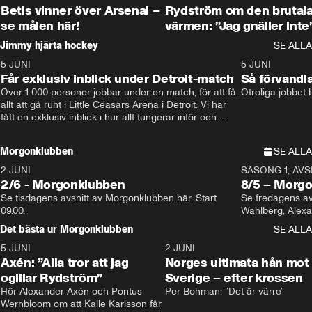
Betis vinner över Arsenal –
Rydström om den brutal
se målen här!
värmen: ”Jag gnäller inte
Jimmy hjärta hockey
SE ALLA
5 JUNI
11:14
5 JUNI
Får exklusiv inblick under Detroit-match
Så förvandl
Över 1 000 personer jobbar under en match, för att få 
Otroliga jobbet
allt att gå runt i Little Ceasars Arena i Detroit. Vi har 
fått en exklusiv inblick i hur allt fungerar inför och 
under match i världens bästa hockeyliga
Morgonklubben
SE ALLA
2 JUNI
SÄSONG 1, AVSN
2/6 - Morgonklubben
8/5 – Morg
Se tisdagens avsnitt av Morgonklubben här. Start 
Se fredagens av
09.00. 
Det bästa ur Morgonklubben
SE ALLA
5 JUNI
0:44
2 JUNI
Axén: ”Alla tror att jag
Norges ultimata hån mot
ogillar Rydström”
Sverige – efter krossen
Hör Alexander Axén och Pontus 
Per Bohman: ”Det är värre”
Wernbloom om att Kalle Karlsson får 