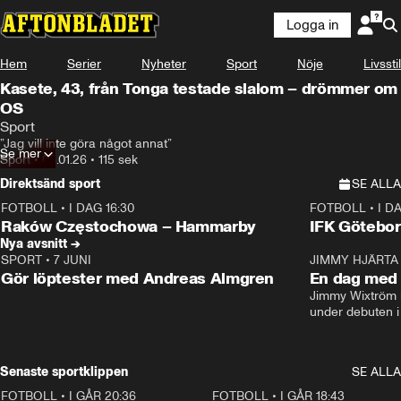
Logga in
Hem
Serier
Nyheter
Sport
Nöje
Livsstil
Kasete, 43, från Tonga testade slalom – drömmer om
OS
Sport
”Jag vill inte göra något annat”
Se mer
Sport
•
05.01.26
•
115 sek
Direktsänd sport
SE ALLA
FOTBOLL
•
I DAG 16:30
FOTBOLL
•
I D
Plus
Plus
Raków Częstochowa – Hammarby
IFK Götebor
Nya avsnitt →
SPORT
•
7 JUNI
16:36
JIMMY HJÄRTA
Gör löptester med Andreas Almgren
En dag med 
Jimmy Wixtröm 
under debuten i
Senaste sportklippen
SE ALLA
FOTBOLL
•
I GÅR 20:36
1:30
FOTBOLL
•
I GÅR 18:43