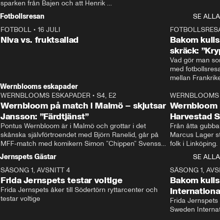
sparken från Bajen och att Henrik 
Rydström tar över
Fotbollsresan
SE ALLA
FOTBOLL
•
16 JULI
0:44
FOTBOLLSRES
Niva vs. fruktsallad
Bakom kulis
skräck: ”Kry
Vad gör man som
med fotbollsres
Wernblooms eskapader
WERNBLOOMS ESKAPADER
•
S4, E2
38:23
WERNBLOOMS 
Wernbloom på match i Malmö – skjutsar
Wernbloom 
Jansson: ”Färdtjänst”
Harvestad 
Pontus Wernbloom är i Malmö och grottar i det 
Från åtta gubbar 
skånska självförtroendet med Björn Ranelid, går på 
Marcus Lager sta
MFF-match med komikern Simon ”Chippen” Svensson 
folk i Linköping
och hjälper skadade stjärnbacken Pontus Jansson 
och Wernbloom kl
Jernspets Gästar
SE ALLA
hem. 
SÄSONG 1, AVSNITT 4
13:37
SÄSONG 1, AVS
Frida Jernspets testar voltige
Bakom kuli
Frida Jernspets åker till Södertörn ryttarcenter och 
Internation
testar voltige
Frida Jernspets 
Sweden Interna