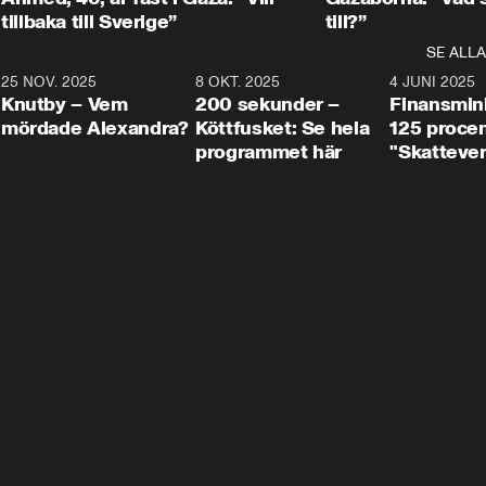
tillbaka till Sverige”
till?”
SE ALLA
3
25 NOV. 2025
31:05
8 OKT. 2025
4:29
4 JUNI 2025
Knutby – Vem
200 sekunder –
Finansmin
mördade Alexandra?
Köttfusket: Se hela
125 procent
programmet här
"Skattever
viktig uppg