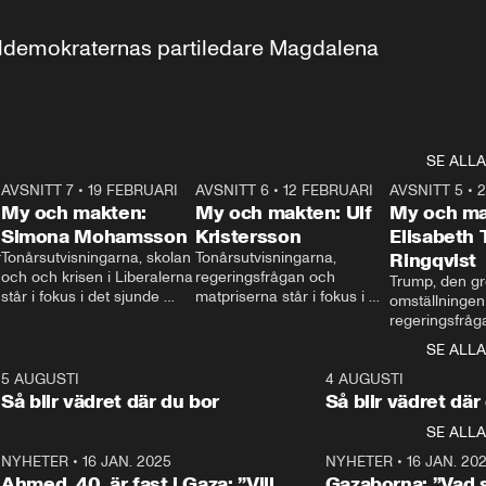
aldemokraternas partiledare Magdalena 
SE ALLA
7
AVSNITT 7
•
19 FEBRUARI
24:30
AVSNITT 6
•
12 FEBRUARI
27:30
AVSNITT 5
•
My och makten:
My och makten: Ulf
My och ma
Simona Mohamsson
Kristersson
Elisabeth
 
Tonårsutvisningarna, skolan 
Tonårsutvisningarna, 
Ringqvist
och och krisen i Liberalerna 
regeringsfrågan och 
Trump, den gr
står i fokus i det sjunde 
matpriserna står i fokus i 
omställningen
avsnittet av ”My och 
det sjätte avsnittet av ”My 
regeringsfråga
makten”. Se när 
och makten”. Se när 
centrum i det 
SE ALLA
Aftonbladets inrikespolitiska 
Aftonbladets inrikespolitiska 
avsnittet av ”
kommentator My 
kommentator My 
6
5 AUGUSTI
1:06
4 AUGUSTI
Makten”. Se nä
Rohwedder ställer 
Rohwedder ställer 
Så blir vädret där du bor
Så blir vädret där
Aftonbladets in
utbildnings- och 
statsminister Ulf Kristersson 
kommentator 
SE ALLA
integrationsminister Simona 
till svars.
Rohwedder stäl
Mohamsson till svars.
Centerpartiets
2
NYHETER
•
16 JAN. 2025
1:01
NYHETER
•
16 JAN. 20
Thand Ring till
Ahmed, 40, är fast i Gaza: ”Vill
Gazaborna: ”Vad s