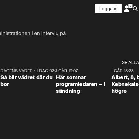
Logga in
strationen i en intervju på 
SE ALLA
6
DAGENS VÄDER
•
I DAG 02:30
1:06
I GÅR 19:07
0:45
I GÅR 15:23
Så blir vädret där du
Här somnar
Albert, 8,
bor
programledaren – i
Kebnekaise
sändning
högre