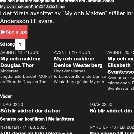
My och makten: Magdalena Andersson om Jimmie-hånet
My och makten
S1 E1
23.10.25
21 min
I det första avsnittet av ”My och Makten” ställe
Andersson till svars.
Spela upp
1
Säsong
AVSNITT 12
•
11 JUNI
26:27
AVSNITT 11
•
4 JUNI
23:40
AVSNITT 10
•
My och makten:
My och makten:
My och ma
Douglas Thor
Denice Westerberg
Elisabeth
Moderata 
Ungsvenskarnas 
Svantess
ungdomsförbundet (MUF:s) 
förbundsordförande Denice 
Kvinnorna, ek
ordförande Douglas Thor 
Westerberg gästar My och 
migrationen. E
gästar My och makten. I 
makten. I avsnittet 
Svantesson stäl
avsnittet diskuteras 
diskuteras migrationsfrågan 
när finansmini
Väder
tonårsutvisningarna och hur 
och hur SD ska locka 
Moderaterna ska locka 
kvinnliga väljare. 
I DAG 02:30
1:06
I GÅR 02:30
väljare till valet i höst. 
Så blir vädret där du bor
Så blir vädret där
Senaste om konflikten i Mellanöstern
NYHETER
•
17 FEB. 2025
0:45
NYHETER
•
16 FEB. 20
500 dagar av krig i Gaza – se
Nya vapen till Isr