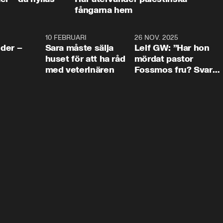
fångarna hem
4:24
10 FEBRUARI
4:13
26 NOV. 2025
8:1
der –
Sara måste sälja
Leif GW: ”Har hon
huset för att ha råd
mördat pastor
med veterinären
Fossmos fru? Svar
nej.”