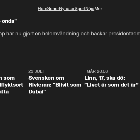
Hem
Serier
Nyheter
Sport
Nöje
Mer
Livsstil
e onda”
mp har nu gjort en helomvändning och backar presidentadmini
1:24
23 JULI
1:42
I GÅR 20:08
4:3
n som
Svensken om
Linn, 17, ska dö:
llflyktsort
Rivieran: "Blivit som
”Livet är som det är”
atta
Dubai"