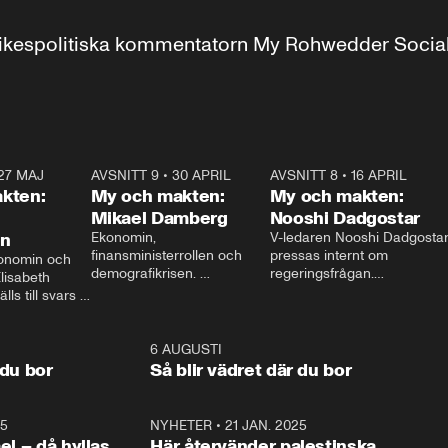
r inrikespolitiska kommentatorn My Rohwedder Soci
27 MAJ
3:51
AVSNITT 9
•
30 APRIL
24:00
AVSNITT 8
•
16 APRIL
25:1
kten:
My och makten:
My och makten:
Mikael Damberg
Nooshi Dadgostar
on
Ekonomin, 
V-ledaren Nooshi Dadgostar
finansministerrollen och 
pressas internt om 
onomin och 
demografikrisen. 
regeringsfrågan.

lisabeth 
Oppositionen ställs till svars 
I Aftonbladets 
ls till svars 
när Socialdemokraternas 
partiledarutfrågning ”My 
stern gästar 
Mikael Damberg gästar My 
och Makten” sätter hon ner 
My och Makten. 
och Makten. 
foten mot kritikerna:

1:06
6 AUGUSTI
1:0
– Vi ställer upp i val. Ska vi 
 du bor
Så blir vädret där du bor
vara med så sitter vi förstås 
25
1:22
NYHETER
•
21 JAN. 2025
0:5
ael – då hyllas
Här återvänder palestinska