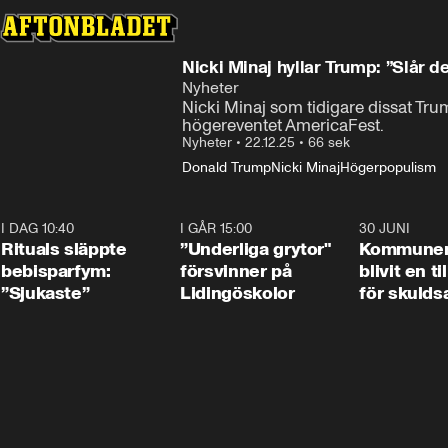
Nicki Minaj hyllar Trump: ”Slår d
Nyheter
Nicki Minaj som tidigare dissat Tru
högereventet AmericaFest.
Nyheter
•
22.12.25
•
66 sek
Donald Trump
Nicki Minaj
Högerpopulism
I DAG 10:40
1:01
I GÅR 15:00
1:07
30 JUNI
Rituals släppte
”Underliga grytor"
Kommune
bebisparfym:
försvinner på
blivit en ti
”Sjukaste”
Lidingöskolor
för skulds