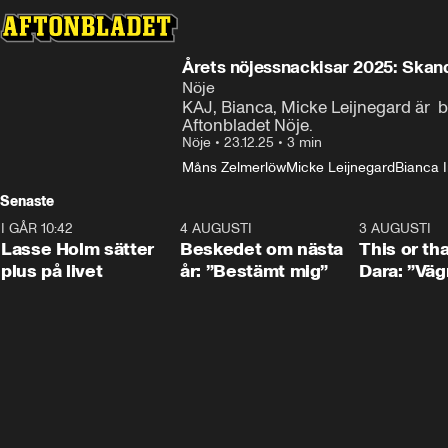
Årets nöjessnackisar 2025: Skanda
Nöje
KAJ, Bianca, Micke Leijnegard är  b
Aftonbladet Nöje.
Nöje
•
23.12.25
•
3 min
Måns Zelmerlöw
Micke Leijnegard
Bianca 
Senaste
I GÅR 10:42
1:04
4 AUGUSTI
0:24
3 AUGUSTI
Lasse Holm sätter
Beskedet om nästa
This or th
plus på livet
år: ”Bestämt mig”
Dara: ”Väg