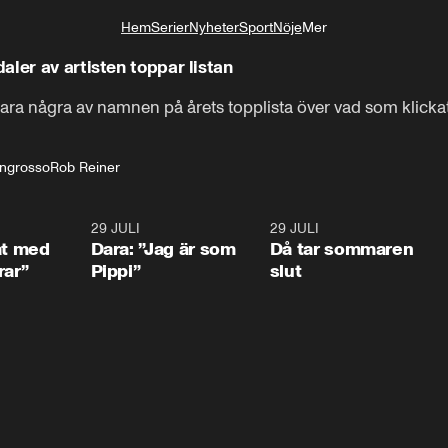
Hem
Serier
Nyheter
Sport
Nöje
Mer
Livsstil
ler av artisten toppar listan
ara några av namnen på årets topplista över vad som klickats
Ingrosso
Rob Reiner
1:02
29 JULI
0:41
29 JULI
0:3
at med
Dara: ”Jag är som
Då tar sommaren
rar”
Pippi”
slut