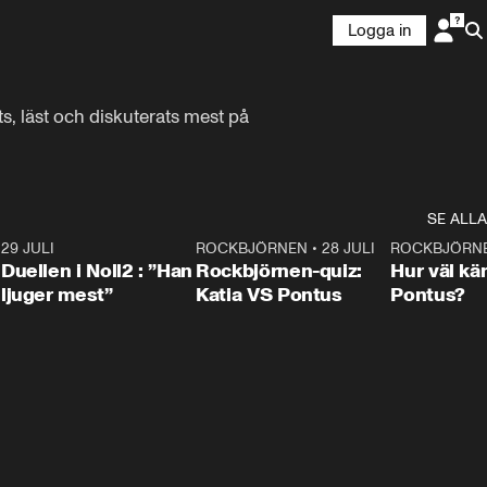
Logga in
, läst och diskuterats mest på 
SE ALLA
9
29 JULI
0:47
ROCKBJÖRNEN
•
28 JULI
0:15
ROCKBJÖRN
Duellen i Noll2 : ”Han
Rockbjörnen-quiz:
Hur väl kä
ljuger mest”
Katia VS Pontus
Pontus?