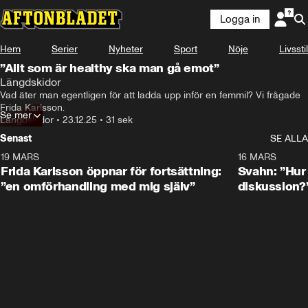
Logga in
Hem
Serier
Nyheter
Sport
Nöje
Livsstil
”Allt som är healthy ska man gå emot”
Längdskidor
Vad äter man egentligen för att ladda upp inför en femmil? Vi frågade 
Frida Karlsson.
Se mer
Längdskidor
•
23.12.25
•
31 sek
Senast
SE ALLA
19 MARS
0:26
16 MARS
Frida Karlsson öppnar för fortsättning:
Svahn: ”Hur 
”en omförhandling med mig själv”
diskussion?