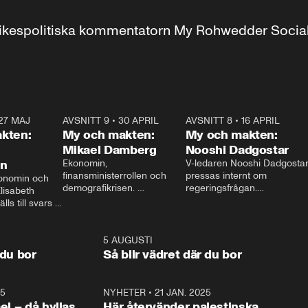
r inrikespolitiska kommentatorn My Rohwedder Soci
27 MAJ
3:51
AVSNITT 9
•
30 APRIL
24:00
AVSNITT 8
•
16 APRIL
25:1
kten:
My och makten:
My och makten:
Mikael Damberg
Nooshi Dadgostar
on
Ekonomin, 
V-ledaren Nooshi Dadgostar
finansministerrollen och 
pressas internt om 
onomin och 
demografikrisen. 
regeringsfrågan.

lisabeth 
Oppositionen ställs till svars 
I Aftonbladets 
ls till svars 
när Socialdemokraternas 
partiledarutfrågning ”My 
stern gästar 
Mikael Damberg gästar My 
och Makten” sätter hon ner 
My och Makten. 
och Makten. 
foten mot kritikerna:

1:06
5 AUGUSTI
1:0
– Vi ställer upp i val. Ska vi 
 du bor
Så blir vädret där du bor
vara med så sitter vi förstås 
25
1:22
NYHETER
•
21 JAN. 2025
0:5
ael – då hyllas
Här återvänder palestinska