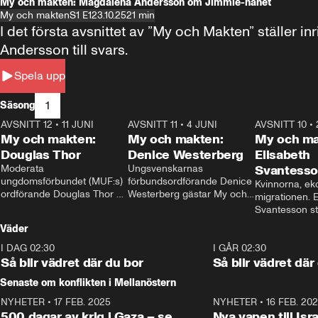
My och makten: Magdalena Andersson om Jimmie-hånet
My och makten
S1 E1
23.10.25
21 min
I det första avsnittet av ”My och Makten” ställe
Andersson till svars.
Spela upp
1
Säsong
AVSNITT 12
•
11 JUNI
26:27
AVSNITT 11
•
4 JUNI
23:40
AVSNITT 10
•
My och makten:
My och makten:
My och ma
Douglas Thor
Denice Westerberg
Elisabeth
Moderata 
Ungsvenskarnas 
Svantess
ungdomsförbundet (MUF:s) 
förbundsordförande Denice 
Kvinnorna, ek
ordförande Douglas Thor 
Westerberg gästar My och 
migrationen. E
gästar My och makten. I 
makten. I avsnittet 
Svantesson stäl
avsnittet diskuteras 
diskuteras migrationsfrågan 
när finansmini
Väder
tonårsutvisningarna och hur 
och hur SD ska locka 
Moderaterna ska locka 
kvinnliga väljare. 
I DAG 02:30
1:06
I GÅR 02:30
väljare till valet i höst. 
Så blir vädret där du bor
Så blir vädret där
Senaste om konflikten i Mellanöstern
NYHETER
•
17 FEB. 2025
0:45
NYHETER
•
16 FEB. 20
500 dagar av krig i Gaza – se
Nya vapen till Isr