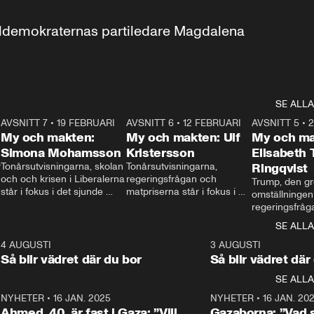
aldemokraternas partiledare Magdalena 
SE ALLA
7
AVSNITT 7
•
19 FEBRUARI
24:30
AVSNITT 6
•
12 FEBRUARI
27:30
AVSNITT 5
•
My och makten:
My och makten: Ulf
My och ma
Simona Mohamsson
Kristersson
Elisabeth
 
Tonårsutvisningarna, skolan 
Tonårsutvisningarna, 
Ringqvist
och och krisen i Liberalerna 
regeringsfrågan och 
Trump, den gr
står i fokus i det sjunde 
matpriserna står i fokus i 
omställningen
avsnittet av ”My och 
det sjätte avsnittet av ”My 
regeringsfråga
makten”. Se när 
och makten”. Se när 
centrum i det 
SE ALLA
Aftonbladets inrikespolitiska 
Aftonbladets inrikespolitiska 
avsnittet av ”
kommentator My 
kommentator My 
6
4 AUGUSTI
1:06
3 AUGUSTI
Makten”. Se nä
Rohwedder ställer 
Rohwedder ställer 
Så blir vädret där du bor
Så blir vädret där
Aftonbladets in
utbildnings- och 
statsminister Ulf Kristersson 
kommentator 
SE ALLA
integrationsminister Simona 
till svars.
Rohwedder stäl
Mohamsson till svars.
Centerpartiets
2
NYHETER
•
16 JAN. 2025
1:01
NYHETER
•
16 JAN. 20
Thand Ring till
Ahmed, 40, är fast i Gaza: ”Vill
Gazaborna: ”Vad s