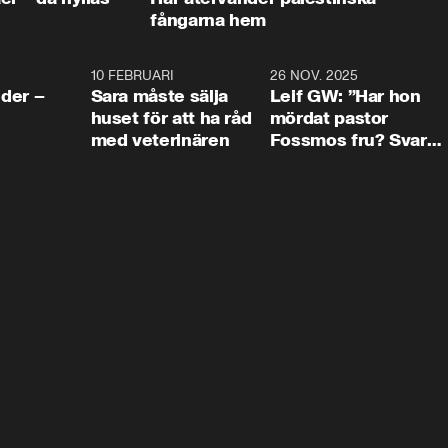
fångarna hem
4:24
10 FEBRUARI
4:13
26 NOV. 2025
8:1
der –
Sara måste sälja
Leif GW: ”Har hon
huset för att ha råd
mördat pastor
med veterinären
Fossmos fru? Svar
nej.”