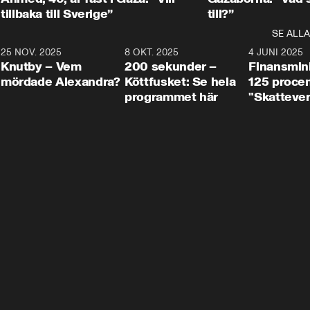
tillbaka till Sverige”
till?”
SE ALLA
3
25 NOV. 2025
31:05
8 OKT. 2025
4:29
4 JUNI 2025
Knutby – Vem
200 sekunder –
Finansmin
mördade Alexandra?
Köttfusket: Se hela
125 procent
programmet här
"Skattever
viktig uppg