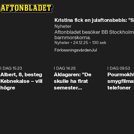
Kristina fick en julaftonsbebis: ”
Nyheter
Aftonbladet besöker BB Stockholm på
barnmorskorna.
Nyheter
•
24.12.25
•
130 sek
Förlossningsvården
Jul
I DAG 15:23
0:54
I DAG 14:26
1:54
I DAG 09:53
Albert, 8, besteg
Åklagaren: ”De
Pourmokht
Kebnekaise – vill
skulle ha firat
smygfilma
högre
semester
telefoner
tillsammans”