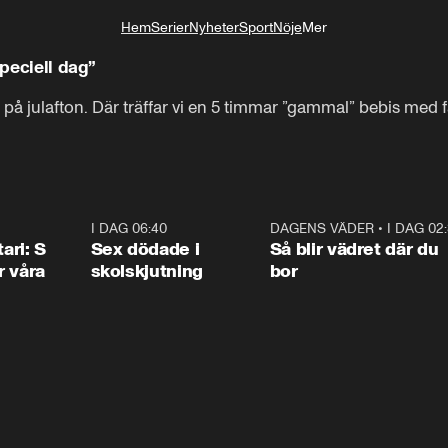
Hem
Serier
Nyheter
Sport
Nöje
Mer
Livsstil
Speciell dag”
 julafton. Där träffar vi en 5 timmar ”gammal” bebis med fa
1:36
I DAG 06:40
0:47
DAGENS VÄDER
•
I DAG 02
1:0
ari: S
Sex dödade i
Så blir vädret där du
r våra
skolskjutning
bor