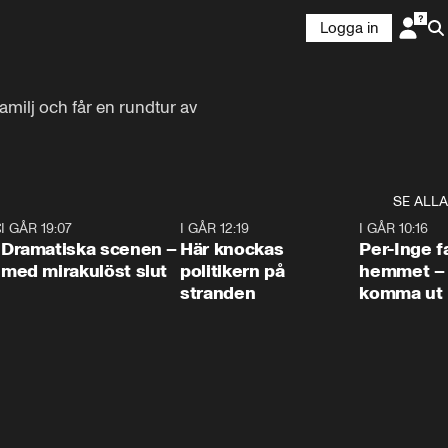
Logga in
milj och får en rundtur av 
SE ALLA
:30
6
I GÅR 19:07
0:42
I GÅR 12:19
0:45
I GÅR 10:16
Dramatiska scenen –
Här knockas
Per-Inge fa
med mirakulöst slut
politikern på
hemmet – 
stranden
komma ut