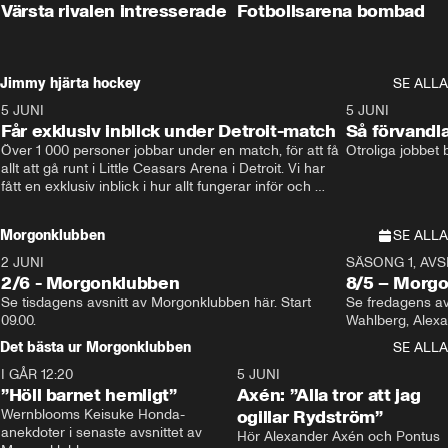
Värsta rivalen intresserade
Fotbollsarena bombad
Jimmy hjärta hockey
SE ALLA
5 JUNI
11:14
5 JUNI
Får exklusiv inblick under Detroit-match
Så förvandl
Över 1 000 personer jobbar under en match, för att få 
Otroliga jobbet
allt att gå runt i Little Ceasars Arena i Detroit. Vi har 
fått en exklusiv inblick i hur allt fungerar inför och 
under match i världens bästa hockeyliga
Morgonklubben
SE ALLA
2 JUNI
SÄSONG 1, AVSN
2/6 - Morgonklubben
8/5 – Morg
Se tisdagens avsnitt av Morgonklubben här. Start 
Se fredagens av
09.00. 
Det bästa ur Morgonklubben
SE ALLA
I GÅR 12:20
1:14
5 JUNI
”Höll barnet hemligt”
Axén: ”Alla tror att jag
Wernblooms Keisuke Honda-
ogillar Rydström”
anekdoter i senaste avsnittet av 
Hör Alexander Axén och Pontus 