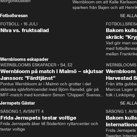
Morgonklubben
Wernbloom om att Kalle Karlsson 
sparken från Bajen och att Henrik
Rydström tar över
Fotbollsresan
SE ALLA
FOTBOLL
•
16 JULI
0:44
FOTBOLLSRES
Niva vs. fruktsallad
Bakom kulis
skräck: ”Kry
Vad gör man som
med fotbollsres
Wernblooms eskapader
WERNBLOOMS ESKAPADER
•
S4, E2
38:23
WERNBLOOMS 
Wernbloom på match i Malmö – skjutsar
Wernbloom 
Jansson: ”Färdtjänst”
Harvestad 
Pontus Wernbloom är i Malmö och grottar i det 
Från åtta gubbar 
skånska självförtroendet med Björn Ranelid, går på 
Marcus Lager sta
MFF-match med komikern Simon ”Chippen” Svensson 
folk i Linköping
och hjälper skadade stjärnbacken Pontus Jansson 
och Wernbloom kl
Jernspets Gästar
SE ALLA
hem. 
SÄSONG 1, AVSNITT 4
13:37
SÄSONG 1, AVS
Frida Jernspets testar voltige
Bakom kuli
Frida Jernspets åker till Södertörn ryttarcenter och 
Internation
testar voltige
Frida Jernspets 
Sweden Interna