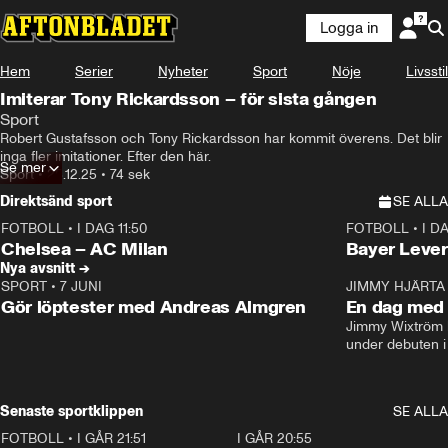
Logga in
Hem
Serier
Nyheter
Sport
Nöje
Livsstil
Imiterar Tony Rickardsson – för sista gången
Sport
Robert Gustafsson och Tony Rickardsson har kommit överens. Det blir 
inga fler imitationer. Efter den här.
Se mer
Sport
•
25.12.25
•
74 sek
Direktsänd sport
SE ALLA
FOTBOLL
•
I DAG 11:50
FOTBOLL
•
I D
Plus
Plus
Chelsea – AC Milan
Bayer Lever
Nya avsnitt →
SPORT
•
7 JUNI
16:36
JIMMY HJÄRTA
Gör löptester med Andreas Almgren
En dag med 
Jimmy Wixtröm 
under debuten i
Senaste sportklippen
SE ALLA
FOTBOLL
•
I GÅR 21:51
0:31
I GÅR 20:55