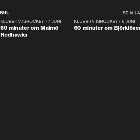
SHL
SE ALLA
KLUBB-TV ISHOCKEY
•
7 JUNI
1:02:53
KLUBB-TV ISHOCKEY
•
6 JUNI
1:0
Plus
60 minuter om Malmö
60 minuter om Björklöve
Redhawks