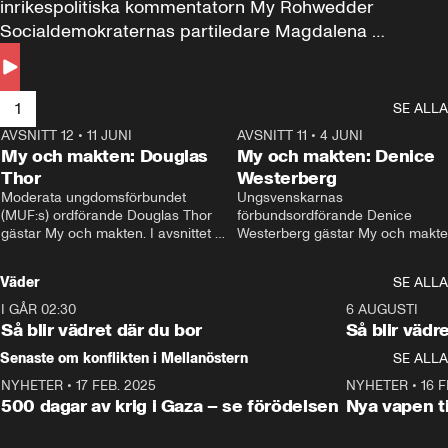
inrikespolitiska kommentatorn My Rohwedder 
Socialdemokraternas partiledare Magdalena 
Andersson till svars.
1
SE ALLA
AVSNITT 12
•
11 JUNI
26:27
AVSNITT 11
•
4 JUNI
2
My och makten: Douglas
My och makten: Denice
Thor
Westerberg
Moderata ungdomsförbundet 
Ungsvenskarnas 
(MUF:s) ordförande Douglas Thor 
förbundsordförande Denice 
gästar My och makten. I avsnittet 
Westerberg gästar My och makten.
diskuteras tonårsutvisningarna och 
avsnittet diskuteras migrationsfrå
hur Moderaterna ska locka väljare till 
och hur SD ska locka kvinnliga 
Väder
SE ALLA
valet i höst. 
väljare. 
I GÅR 02:30
1:06
6 AUGUSTI
Så blir vädret där du bor
Så blir vädr
Senaste om konflikten i Mellanöstern
SE ALLA
NYHETER
•
17 FEB. 2025
0:45
NYHETER
•
16 F
500 dagar av krig i Gaza – se förödelsen
Nya vapen ti