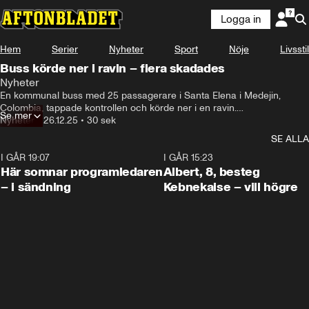
Logga in
Hem
Serier
Nyheter
Sport
Nöje
Livsstil
Buss körde ner i ravin – flera skadades
Nyheter
En kommunal buss med 25 passagerare i Santa Elena i Medejin, 
Colombia, tappade kontrollen och körde ner i en ravin.

Se mer
Nyheter
•
26.12.25
•
30 sek
12 av passagerarna fick skador och sex stycken fick föras till sjukhus.
SE ALLA
I GÅR 19:07
0:45
I GÅR 15:23
Här somnar programledaren
Albert, 8, besteg
– i sändning
Kebnekaise – vill högre