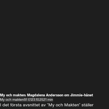
My och makten: Magdalena Andersson om Jimmie-hånet
My och makten
S1 E1
23.10.25
21 min
I det första avsnittet av ”My och Makten” ställer 