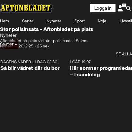
Logga in
Hem
Serier
Nyheter
Sport
Nöje
Livsstil
Stor polisinsats - Aftonbladet på plats
Nyheter
Aftonbladet på plats vid stor polisinsats i Salem
Se mer
Nyheter
•
26.12.25
•
25 sek
SE ALLA
DAGENS VÄDER
•
I DAG 02:30
1:06
I GÅR 19:07
Så blir vädret där du bor
Här somnar programleda
– i sändning