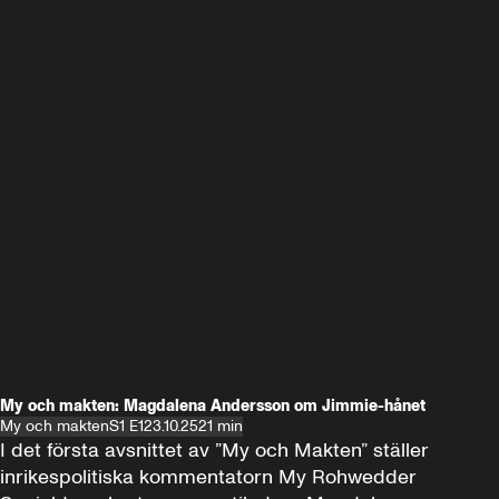
My och makten: Magdalena Andersson om Jimmie-hånet
My och makten
S1 E1
23.10.25
21 min
I det första avsnittet av ”My och Makten” ställer 
inrikespolitiska kommentatorn My Rohwedder 