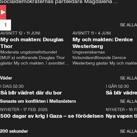
Socialdemokraternas partiledare Magdalena 
Andersson till svars.
1
SE ALLA
AVSNITT 12
•
11 JUNI
26:27
AVSNITT 11
•
4 JUNI
2
My och makten: Douglas
My och makten: Denice
Thor
Westerberg
Moderata ungdomsförbundet 
Ungsvenskarnas 
(MUF:s) ordförande Douglas Thor 
förbundsordförande Denice 
gästar My och makten. I avsnittet 
Westerberg gästar My och makten.
diskuteras tonårsutvisningarna och 
avsnittet diskuteras migrationsfrå
hur Moderaterna ska locka väljare till 
och hur SD ska locka kvinnliga 
Väder
SE ALLA
valet i höst. 
väljare. 
I DAG 02:30
1:06
I GÅR 02:30
Så blir vädret där du bor
Så blir vädr
Senaste om konflikten i Mellanöstern
SE ALLA
NYHETER
•
17 FEB. 2025
0:45
NYHETER
•
16 F
500 dagar av krig i Gaza – se förödelsen
Nya vapen ti
200 sekunder
SE ALLA