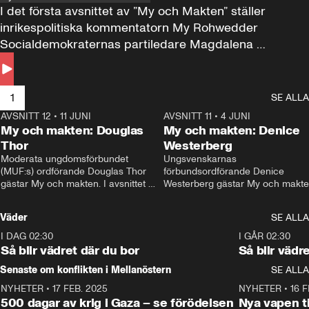
I det första avsnittet av ”My och Makten” ställer 
inrikespolitiska kommentatorn My Rohwedder 
Socialdemokraternas partiledare Magdalena 
Andersson till svars.
1
SE ALLA
AVSNITT 12
•
11 JUNI
26:27
AVSNITT 11
•
4 JUNI
2
My och makten: Douglas
My och makten: Denice
Thor
Westerberg
Moderata ungdomsförbundet 
Ungsvenskarnas 
(MUF:s) ordförande Douglas Thor 
förbundsordförande Denice 
gästar My och makten. I avsnittet 
Westerberg gästar My och makten.
diskuteras tonårsutvisningarna och 
avsnittet diskuteras migrationsfrå
hur Moderaterna ska locka väljare till 
och hur SD ska locka kvinnliga 
Väder
SE ALLA
valet i höst. 
väljare. 
I DAG 02:30
1:06
I GÅR 02:30
Så blir vädret där du bor
Så blir vädr
Senaste om konflikten i Mellanöstern
SE ALLA
NYHETER
•
17 FEB. 2025
0:45
NYHETER
•
16 F
500 dagar av krig i Gaza – se förödelsen
Nya vapen ti