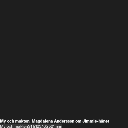
My och makten: Magdalena Andersson om Jimmie-hånet
My och makten
S1 E1
23.10.25
21 min