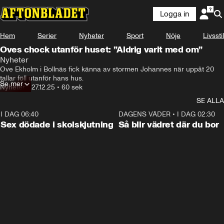
Logga in
Hem
Serier
Nyheter
Sport
Nöje
Livsstil
Oves chock utanför huset: ”Aldrig varit med om”
Nyheter
Ove Ekholm i Bollnäs fick känna av stormen Johannes när uppåt 20 
tallar föll utanför hans hus.
Se mer
Nyheter
•
27.12.25
•
60 sek
SE ALLA
I DAG 06:40
0:35
DAGENS VÄDER
•
I DAG 02:30
Sex dödade i skolskjutning
Så blir vädret där du bor