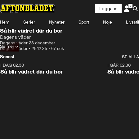
Logga in
Hem
Serier
Nyheter
Sport
Nöje
Livsstil
Så blir vädret där du bor
Dagens väder
Dagens väder 28 december
Se mer
Dagens väder
•
28.12.25
•
67 sek
Senast
SE ALLA
I DAG 02:30
1:06
I GÅR 02:30
Så blir vädret där du bor
Så blir vädr