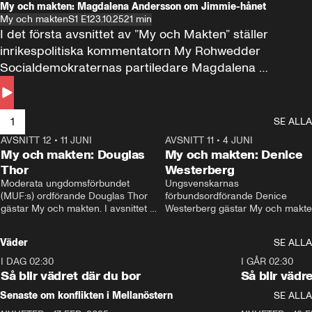
My och makten: Magdalena Andersson om Jimmie-hånet
My och makten
S1 E1
23.10.25
21 min
I det första avsnittet av ”My och Makten” ställer 
inrikespolitiska kommentatorn My Rohwedder 
Socialdemokraternas partiledare Magdalena 
Andersson till svars.
1
SE ALLA
AVSNITT 12
•
11 JUNI
26:27
AVSNITT 11
•
4 JUNI
2
My och makten: Douglas
My och makten: Denice
Thor
Westerberg
Moderata ungdomsförbundet 
Ungsvenskarnas 
(MUF:s) ordförande Douglas Thor 
förbundsordförande Denice 
gästar My och makten. I avsnittet 
Westerberg gästar My och makten.
diskuteras tonårsutvisningarna och 
avsnittet diskuteras migrationsfrå
hur Moderaterna ska locka väljare till 
och hur SD ska locka kvinnliga 
Väder
SE ALLA
valet i höst. 
väljare. 
I DAG 02:30
1:06
I GÅR 02:30
Så blir vädret där du bor
Så blir vädr
Senaste om konflikten i Mellanöstern
SE ALLA