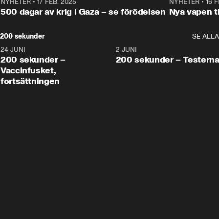
NYHETER
•
17 FEB. 2025
0:45
NYHETER
•
16 F
500 dagar av krig i Gaza – se förödelsen
Nya vapen ti
200 sekunder
SE ALLA
24 JUNI
5:00
2 JUNI
200 sekunder –
200 sekunder – Testern
Vaccinfusket,
fortsättningen