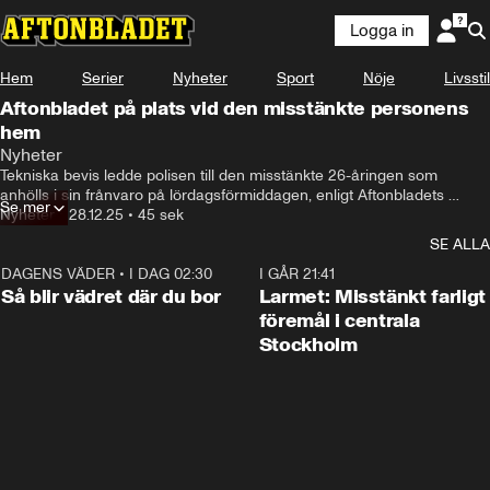
Logga in
Hem
Serier
Nyheter
Sport
Nöje
Livsstil
Aftonbladet på plats vid den misstänkte personens
hem
Nyheter
Tekniska bevis ledde polisen till den misstänkte 26-åringen som 
anhölls i sin frånvaro på lördagsförmiddagen, enligt Aftonbladets 
Se mer
uppgifter. Sent samma kväll greps personen söder om Stockholm.
Nyheter
•
28.12.25
•
45 sek
SE ALLA
DAGENS VÄDER
•
I DAG 02:30
1:06
I GÅR 21:41
Så blir vädret där du bor
Larmet: Misstänkt farligt
föremål i centrala
Stockholm