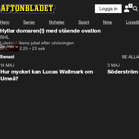
Logga in
Hem
Serier
Nyheter
Sport
Nöje
Livsstil
Hyllar domaren(!) med stående ovation
SHL
Luleåpublikens jubel efter utvisningen
Se mer
SHL
•
28.12.25
•
23 sek
Senast
SE ALLA
14 MAJ
1:18
3 MAJ
Plus
Hur mycket kan Lucas Wallmark om
Söderström
Umeå?