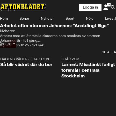
Logga in
Hem
Serier
Nyheter
Sport
Nöje
Livsstil
Arbetet efter stormen Johannes: ”Ansträngt läge”
Nyheter
Arbetet med att återställa skadorna som orsakats av stormen 
Johannes är i full gång.

Se mer
Nyheter
•
29.12.25
•
121 sek
Under stormen föll tusentals träd och Johannes medförde stora 
SE ALLA
problem på elnät.

DAGENS VÄDER
•
I DAG 02:30
1:06
I GÅR 21:41
Dala Energi sprängde i går ett träd som låg över en ledning - en metod 
Så blir vädret där du bor
Larmet: Misstänkt farligt
som används av säkerhetsskäl.
föremål i centrala
Stockholm