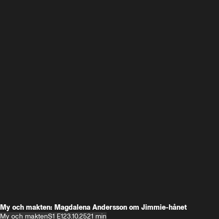
My och makten: Magdalena Andersson om Jimmie-hånet
My och makten
S1 E1
23.10.25
21 min