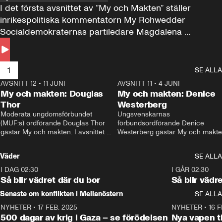
I det första avsnittet av ”My och Makten” ställer 
inrikespolitiska kommentatorn My Rohwedder 
Socialdemokraternas partiledare Magdalena 
Andersson till svars.
1
SE ALLA
AVSNITT 12
•
11 JUNI
26:27
AVSNITT 11
•
4 JUNI
2
My och makten: Douglas
My och makten: Denice
Thor
Westerberg
Moderata ungdomsförbundet 
Ungsvenskarnas 
(MUF:s) ordförande Douglas Thor 
förbundsordförande Denice 
gästar My och makten. I avsnittet 
Westerberg gästar My och makten.
diskuteras tonårsutvisningarna och 
avsnittet diskuteras migrationsfrå
hur Moderaterna ska locka väljare till 
och hur SD ska locka kvinnliga 
Väder
SE ALLA
valet i höst. 
väljare. 
I DAG 02:30
1:06
I GÅR 02:30
Så blir vädret där du bor
Så blir vädr
Senaste om konflikten i Mellanöstern
SE ALLA
NYHETER
•
17 FEB. 2025
0:45
NYHETER
•
16 F
500 dagar av krig i Gaza – se förödelsen
Nya vapen ti