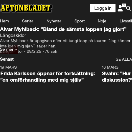
Logga in
Hem
Serier
Nyheter
Sport
Nöje
Livsstil
Alvar Myhlback: ”Bland de sämsta loppen jag gjort”
Längdskidor
Alvar Myhlback är uppgiven efter ett tungt lopp på touren. ”Jag känner 
inte igen mig själv”, säger han.
Se mer
Längdskidor
•
29.12.25
•
78 sek
Senast
SE ALLA
19 MARS
0:26
16 MARS
Frida Karlsson öppnar för fortsättning:
Svahn: ”Hur 
”en omförhandling med mig själv”
diskussion?