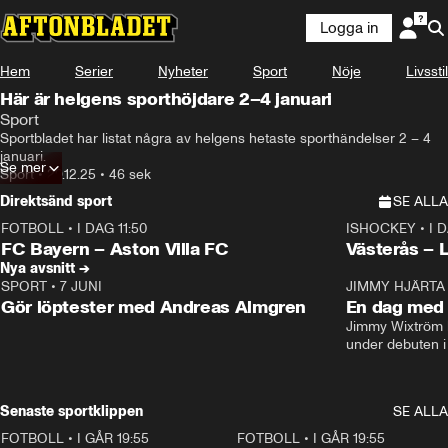
Logga in
Hem
Serier
Nyheter
Sport
Nöje
Livsstil
Här är helgens sporthöjdare 2–4 januari
Sport
Sportbladet har listat några av helgens hetaste sporthändelser 2 – 4 
januari.
Se mer
Sport
•
29.12.25
•
46 sek
Direktsänd sport
SE ALLA
FOTBOLL
•
I DAG 11:50
ISHOCKEY
•
I 
Plus
Plus
FC Bayern – Aston Villa FC
Västerås – 
Nya avsnitt →
SPORT
•
7 JUNI
16:36
JIMMY HJÄRTA
Gör löptester med Andreas Almgren
En dag med 
Jimmy Wixtröm 
under debuten i
Senaste sportklippen
SE ALLA
FOTBOLL
•
I GÅR 19:55
0:29
FOTBOLL
•
I GÅR 19:55