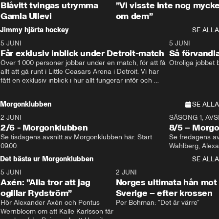
Blåvitt tvingas utrymma
”Vi visste inte nog mycke
Gamla Ullevi
om dem”
Jimmy hjärta hockey
SE ALLA
5 JUNI
11:14
5 JUNI
Får exklusiv inblick under Detroit-match
Så förvandl
Över 1 000 personer jobbar under en match, för att få 
Otroliga jobbet
allt att gå runt i Little Ceasars Arena i Detroit. Vi har 
fått en exklusiv inblick i hur allt fungerar inför och 
under match i världens bästa hockeyliga
Morgonklubben
SE ALLA
2 JUNI
SÄSONG 1, AVSN
2/6 - Morgonklubben
8/5 – Morg
Se tisdagens avsnitt av Morgonklubben här. Start 
Se fredagens av
09.00. 
Det bästa ur Morgonklubben
SE ALLA
5 JUNI
0:44
2 JUNI
Axén: ”Alla tror att jag
Norges ultimata hån mot
ogillar Rydström”
Sverige – efter krossen
Hör Alexander Axén och Pontus 
Per Bohman: ”Det är värre”
Wernbloom om att Kalle Karlsson får 