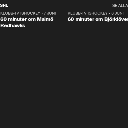
SHL
SE ALLA
KLUBB-TV ISHOCKEY
•
7 JUNI
1:02:53
KLUBB-TV ISHOCKEY
•
6 JUNI
1:0
Plus
60 minuter om Malmö
60 minuter om Björklöve
Redhawks