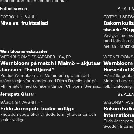
sparken från Bajen och att Henrik 
Rydström tar över
Fotbollsresan
SE ALLA
FOTBOLL
•
16 JULI
0:44
FOTBOLLSRES
Niva vs. fruktsallad
Bakom kulis
skräck: ”Kry
Vad gör man som
med fotbollsres
Wernblooms eskapader
WERNBLOOMS ESKAPADER
•
S4, E2
38:23
WERNBLOOMS 
Wernbloom på match i Malmö – skjutsar
Wernbloom 
Jansson: ”Färdtjänst”
Harvestad 
Pontus Wernbloom är i Malmö och grottar i det 
Från åtta gubbar 
skånska självförtroendet med Björn Ranelid, går på 
Marcus Lager sta
MFF-match med komikern Simon ”Chippen” Svensson 
folk i Linköping
och hjälper skadade stjärnbacken Pontus Jansson 
och Wernbloom kl
Jernspets Gästar
SE ALLA
hem. 
SÄSONG 1, AVSNITT 4
13:37
SÄSONG 1, AVS
Frida Jernspets testar voltige
Bakom kuli
Frida Jernspets åker till Södertörn ryttarcenter och 
Internation
testar voltige
Frida Jernspets 
Sweden Interna