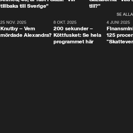
tillbaka till Sverige”
till?”
SE ALLA
3
25 NOV. 2025
31:05
8 OKT. 2025
4:29
4 JUNI 2025
Knutby – Vem
200 sekunder –
Finansmin
mördade Alexandra?
Köttfusket: Se hela
125 procent
programmet här
"Skattever
viktig uppg