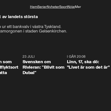
Hem
Serier
Nyheter
Sport
Nöje
Mer
Livsstil
 av landets största
o ur ett bankvalv i västra Tyskland.

agsmorgonen i staden Gelsenkirchen.
1:24
23 JULI
1:42
I GÅR 20:08
4:3
n som
Svensken om
Linn, 17, ska dö:
llflyktsort
Rivieran: "Blivit som
”Livet är som det är”
atta
Dubai"