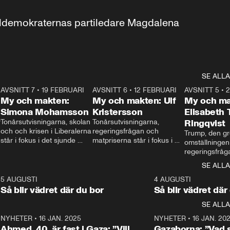
aldemokraternas partiledare Magdalena 
SE ALLA
7
AVSNITT 7
•
19 FEBRUARI
24:30
AVSNITT 6
•
12 FEBRUARI
27:30
AVSNITT 5
•
My och makten:
My och makten: Ulf
My och ma
Simona Mohamsson
Kristersson
Elisabeth
 
Tonårsutvisningarna, skolan 
Tonårsutvisningarna, 
Ringqvist
och och krisen i Liberalerna 
regeringsfrågan och 
Trump, den gr
står i fokus i det sjunde 
matpriserna står i fokus i 
omställningen
avsnittet av ”My och 
det sjätte avsnittet av ”My 
regeringsfråga
makten”. Se när 
och makten”. Se när 
centrum i det 
SE ALLA
Aftonbladets inrikespolitiska 
Aftonbladets inrikespolitiska 
avsnittet av ”
kommentator My 
kommentator My 
6
5 AUGUSTI
1:06
4 AUGUSTI
Makten”. Se nä
Rohwedder ställer 
Rohwedder ställer 
Så blir vädret där du bor
Så blir vädret där
Aftonbladets in
utbildnings- och 
statsminister Ulf Kristersson 
kommentator 
SE ALLA
integrationsminister Simona 
till svars.
Rohwedder stäl
Mohamsson till svars.
Centerpartiets
2
NYHETER
•
16 JAN. 2025
1:01
NYHETER
•
16 JAN. 20
Thand Ring till
Ahmed, 40, är fast i Gaza: ”Vill
Gazaborna: ”Vad s