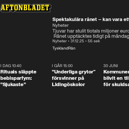
Spektakulära rånet – kan vara ett
Nyheter
Tjuvar har stulit tiotals miljoner eur
 Rånet upptäcktes tidigt på månd
Nyheter
•
31.12.25
•
56 sek
Tyskland
Rån
I DAG 10:40
1:01
I GÅR 15:00
1:07
30 JUNI
Rituals släppte
”Underliga grytor"
Kommune
bebisparfym:
försvinner på
blivit en ti
”Sjukaste”
Lidingöskolor
för skulds