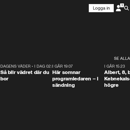
Logga in
SE ALLA
6
DAGENS VÄDER
•
I DAG 02:30
1:06
I GÅR 19:07
0:45
I GÅR 15:23
Så blir vädret där du
Här somnar
Albert, 8,
bor
programledaren – i
Kebnekaise
sändning
högre