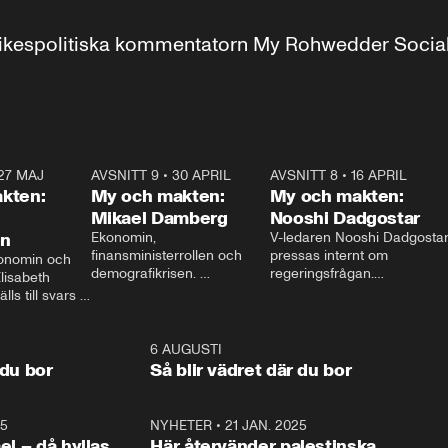
r inrikespolitiska kommentatorn My Rohwedder Soci
27 MAJ
3:51
AVSNITT 9
•
30 APRIL
24:00
AVSNITT 8
•
16 APRIL
25:1
kten:
My och makten:
My och makten:
Mikael Damberg
Nooshi Dadgostar
on
Ekonomin, 
V-ledaren Nooshi Dadgostar
finansministerrollen och 
pressas internt om 
onomin och 
demografikrisen. 
regeringsfrågan.

lisabeth 
Oppositionen ställs till svars 
I Aftonbladets 
ls till svars 
när Socialdemokraternas 
partiledarutfrågning ”My 
stern gästar 
Mikael Damberg gästar My 
och Makten” sätter hon ner 
My och Makten. 
och Makten. 
foten mot kritikerna:

1:06
6 AUGUSTI
1:0
– Vi ställer upp i val. Ska vi 
 du bor
Så blir vädret där du bor
vara med så sitter vi förstås 
25
1:22
NYHETER
•
21 JAN. 2025
0:5
ael – då hyllas
Här återvänder palestinska