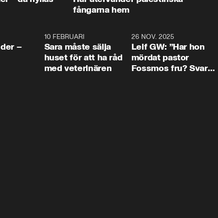
fångarna hem
4:24
10 FEBRUARI
4:13
26 NOV. 2025
8:1
der –
Sara måste sälja
Leif GW: ”Har hon
huset för att ha råd
mördat pastor
med veterinären
Fossmos fru? Svar
nej.”