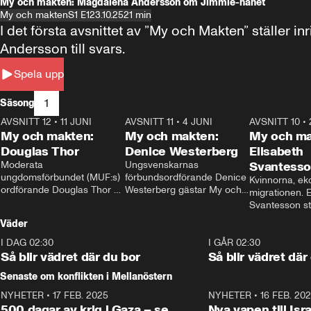
My och makten: Magdalena Andersson om Jimmie-hånet
My och makten
S1 E1
23.10.25
21 min
I det första avsnittet av ”My och Makten” ställe
Andersson till svars.
Spela upp
1
Säsong
AVSNITT 12
•
11 JUNI
26:27
AVSNITT 11
•
4 JUNI
23:40
AVSNITT 10
•
My och makten:
My och makten:
My och ma
Douglas Thor
Denice Westerberg
Elisabeth
Moderata 
Ungsvenskarnas 
Svantess
ungdomsförbundet (MUF:s) 
förbundsordförande Denice 
Kvinnorna, ek
ordförande Douglas Thor 
Westerberg gästar My och 
migrationen. E
gästar My och makten. I 
makten. I avsnittet 
Svantesson stäl
avsnittet diskuteras 
diskuteras migrationsfrågan 
när finansmini
Väder
tonårsutvisningarna och hur 
och hur SD ska locka 
Moderaterna ska locka 
kvinnliga väljare. 
I DAG 02:30
1:06
I GÅR 02:30
väljare till valet i höst. 
Så blir vädret där du bor
Så blir vädret där
Senaste om konflikten i Mellanöstern
NYHETER
•
17 FEB. 2025
0:45
NYHETER
•
16 FEB. 20
500 dagar av krig i Gaza – se
Nya vapen till Isr