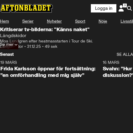
Logga in
Hem
Serier
Nyheter
Sport
Nöje
Livsstil
Kritiserar tv-bilderna: "Känns naket"
Längdskidor
Moa Lundgren efter heatmasstarten i Tour de Ski.
Se mer
Längdskidor
•
31.12.25
•
49 sek
Senast
SE ALLA
19 MARS
0:26
16 MARS
Frida Karlsson öppnar för fortsättning:
Svahn: ”Hur 
”en omförhandling med mig själv”
diskussion?