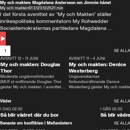
My och makten: Magdalena Andersson om Jimmie-hånet
My och makten
S1 E1
23.10.25
21 min
I det första avsnittet av ”My och Makten” ställer 
inrikespolitiska kommentatorn My Rohwedder 
Socialdemokraternas partiledare Magdalena 
Andersson till svars.
1
SE ALLA
AVSNITT 12
•
11 JUNI
26:27
AVSNITT 11
•
4 JUNI
2
My och makten: Douglas
My och makten: Denice
Thor
Westerberg
Moderata ungdomsförbundet 
Ungsvenskarnas 
(MUF:s) ordförande Douglas Thor 
förbundsordförande Denice 
gästar My och makten. I avsnittet 
Westerberg gästar My och makten.
diskuteras tonårsutvisningarna och 
avsnittet diskuteras migrationsfrå
hur Moderaterna ska locka väljare till 
och hur SD ska locka kvinnliga 
Väder
SE ALLA
valet i höst. 
väljare. 
I DAG 02:30
1:06
I GÅR 02:30
Så blir vädret där du bor
Så blir vädr
Senaste om konflikten i Mellanöstern
SE ALLA