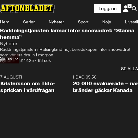
Logga in
Hem
Serier
Nyheter
Sport
Nöje
Livsstil
Räddningstjänsten larmar inför snöovädret: ”Stanna
hemma”
Nyheter
Räddningstjänsten i Hälsingland höjt beredskapen inför snöovädret 
som väntas dra in i morgon.
Se mer
Nyheter
•
31.12.25
•
83 sek
SE ALLA
7 AUGUSTI
0:42
I DAG 05:56
Kristersson om Tidö-
20 000 evakuerade – nä
sprickan i vårdfrågan
bränder gäckar Kanada