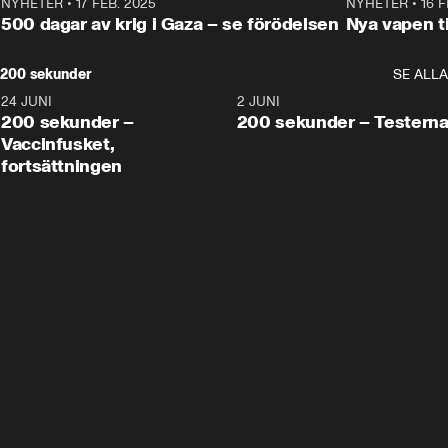
NYHETER
•
17 FEB. 2025
0:45
NYHETER
•
16 F
500 dagar av krig i Gaza – se förödelsen
Nya vapen ti
200 sekunder
SE ALLA
24 JUNI
5:00
2 JUNI
200 sekunder –
200 sekunder – Testern
Vaccinfusket,
fortsättningen