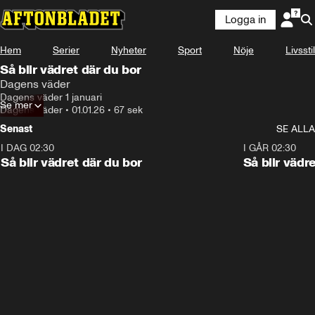
Logga in
Hem
Serier
Nyheter
Sport
Nöje
Livsstil
Så blir vädret där du bor
Dagens väder
Dagens väder 1 januari
Se mer
Dagens väder
•
01.01.26
•
67 sek
Senast
SE ALLA
I DAG 02:30
1:06
I GÅR 02:30
Så blir vädret där du bor
Så blir vädr