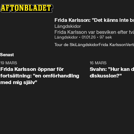
Frida Karlsson: ”Det känns inte b
Längdskidor
Frida Karlsson var besviken efter t
Längdskidor
•
01.01.26
•
97 sek
Tour de Ski
Längdskidor
Frida Karlsson
Vert
Senast
19 MARS
0:26
16 MARS
Frida Karlsson öppnar för
Svahn: ”Hur kan de
fortsättning: ”en omförhandling
diskussion?”
med mig själv”