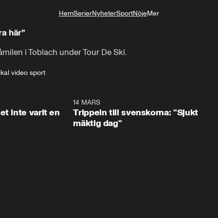
Hem
Serier
Nyheter
Sport
Nöje
Mer
Livsstil
ra här”
våmilen i Toblach under Tour De Ski.
ikal video sport
1:29
14 MARS
1:0
t inte varit en
Trippeln till svenskorna: "Sjukt
mäktig dag"