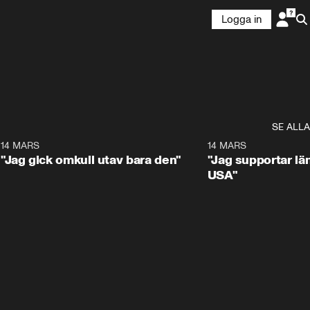
Logga in
SE ALLA
5
14 MARS
1:17
14 MARS
"Jag gick omkull utav bara den"
"Jag supportar lä
USA"