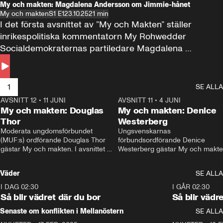
My och makten: Magdalena Andersson om Jimmie-hånet
My och makten
S1 E1
23.10.25
21 min
I det första avsnittet av ”My och Makten” ställer 
inrikespolitiska kommentatorn My Rohwedder 
Socialdemokraternas partiledare Magdalena 
Andersson till svars.
1
SE ALLA
AVSNITT 12
•
11 JUNI
26:27
AVSNITT 11
•
4 JUNI
2
My och makten: Douglas
My och makten: Denice
Thor
Westerberg
Moderata ungdomsförbundet 
Ungsvenskarnas 
(MUF:s) ordförande Douglas Thor 
förbundsordförande Denice 
gästar My och makten. I avsnittet 
Westerberg gästar My och makten.
diskuteras tonårsutvisningarna och 
avsnittet diskuteras migrationsfrå
hur Moderaterna ska locka väljare till 
och hur SD ska locka kvinnliga 
Väder
SE ALLA
valet i höst. 
väljare. 
I DAG 02:30
1:06
I GÅR 02:30
Så blir vädret där du bor
Så blir vädr
Senaste om konflikten i Mellanöstern
SE ALLA