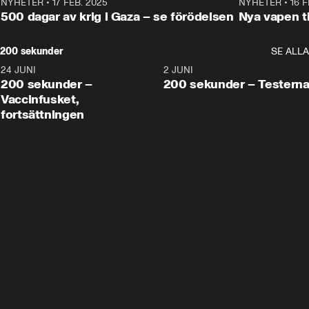
NYHETER
•
17 FEB. 2025
0:45
NYHETER
•
16 F
500 dagar av krig i Gaza – se förödelsen
Nya vapen ti
200 sekunder
SE ALLA
24 JUNI
5:00
2 JUNI
200 sekunder –
200 sekunder – Testern
Vaccinfusket,
fortsättningen