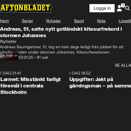
Logga in
Hem
Serier
Nyheter
Sport
Nöje
Livsstil
Andreas, 51, satte nytt gotländskt kitesurfrekord i
stormen Johannes
Nyheter
Andreas Baumgartner, 51, tog en halv dags ledigt från jobbet för att 
utnyttja vinden under stormen Johannes. Kitesurfsessionen 
Se mer
resulterade i ett hopp på 24,9 meters höjd – det högsta någonsin på 
Nyheter
•
03.01.26
•
81 sek
Gotland och det åttonde högsta i Sverige.
SE ALLA
I DAG 21:41
0:35
I DAG 18:52
Larmet: Misstänkt farligt
Uppgifter: Jakt på
föremål i centrala
gärningsman – på samma
Stockholm