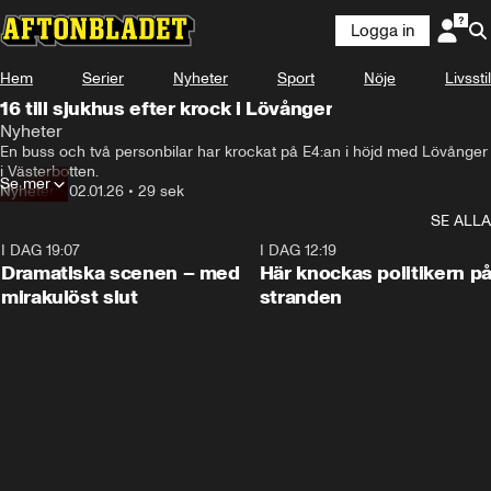
Logga in
Hem
Serier
Nyheter
Sport
Nöje
Livsstil
16 till sjukhus efter krock i Lövånger
Nyheter
En buss och två personbilar har krockat på E4:an i höjd med Lövånger 
i Västerbotten.
Se mer
Nyheter
•
02.01.26
•
29 sek
SE ALLA
I DAG 19:07
0:42
I DAG 12:19
Dramatiska scenen – med
Här knockas politikern p
mirakulöst slut
stranden