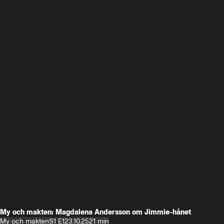
My och makten: Magdalena Andersson om Jimmie-hånet
My och makten
S1 E1
23.10.25
21 min