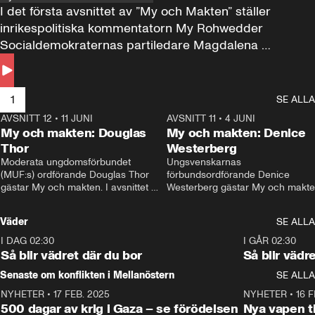
I det första avsnittet av ”My och Makten” ställer 
inrikespolitiska kommentatorn My Rohwedder 
Socialdemokraternas partiledare Magdalena 
Andersson till svars.
1
SE ALLA
AVSNITT 12
•
11 JUNI
26:27
AVSNITT 11
•
4 JUNI
2
My och makten: Douglas
My och makten: Denice
Thor
Westerberg
Moderata ungdomsförbundet 
Ungsvenskarnas 
(MUF:s) ordförande Douglas Thor 
förbundsordförande Denice 
gästar My och makten. I avsnittet 
Westerberg gästar My och makten.
diskuteras tonårsutvisningarna och 
avsnittet diskuteras migrationsfrå
hur Moderaterna ska locka väljare till 
och hur SD ska locka kvinnliga 
Väder
SE ALLA
valet i höst. 
väljare. 
I DAG 02:30
1:06
I GÅR 02:30
Så blir vädret där du bor
Så blir vädr
Senaste om konflikten i Mellanöstern
SE ALLA
NYHETER
•
17 FEB. 2025
0:45
NYHETER
•
16 F
500 dagar av krig i Gaza – se förödelsen
Nya vapen ti