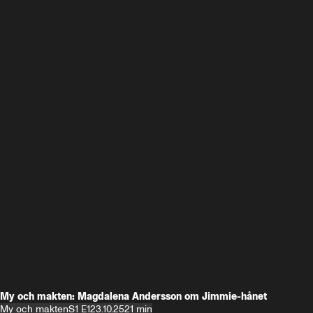
My och makten: Magdalena Andersson om Jimmie-hånet
My och makten
S1 E1
23.10.25
21 min