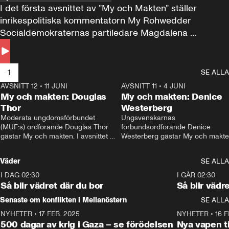
I det första avsnittet av ”My och Makten” ställer 
inrikespolitiska kommentatorn My Rohwedder 
Socialdemokraternas partiledare Magdalena 
Andersson till svars.
1
SE ALLA
AVSNITT 12
•
11 JUNI
26:27
AVSNITT 11
•
4 JUNI
2
My och makten: Douglas
My och makten: Denice
Thor
Westerberg
Moderata ungdomsförbundet 
Ungsvenskarnas 
(MUF:s) ordförande Douglas Thor 
förbundsordförande Denice 
gästar My och makten. I avsnittet 
Westerberg gästar My och makten.
diskuteras tonårsutvisningarna och 
avsnittet diskuteras migrationsfrå
hur Moderaterna ska locka väljare till 
och hur SD ska locka kvinnliga 
Väder
SE ALLA
valet i höst. 
väljare. 
I DAG 02:30
1:06
I GÅR 02:30
Så blir vädret där du bor
Så blir vädr
Senaste om konflikten i Mellanöstern
SE ALLA
NYHETER
•
17 FEB. 2025
0:45
NYHETER
•
16 F
500 dagar av krig i Gaza – se förödelsen
Nya vapen ti