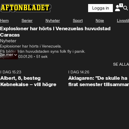
Logga in
Hem
Serier
Nyheter
Sport
Nöje
Livsstil
Explosioner har hörts i Venezuelas huvudstad
Caracas
Nyheter
Explosioner har hörts i Venezuela.

På bilder från huvudstaden syns folk fly i panik.
Se mer
Nyheter
•
03.01.26
•
51 sek
SE ALLA
I DAG 15:23
0:54
I DAG 14:26
Albert, 8, besteg
Åklagaren: ”De skulle ha
Kebnekaise – vill högre
firat semester tillsamma