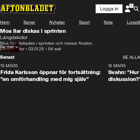
Logga in
Hem
Serier
Nyheter
Sport
Nöje
Livsstil
Moa Ilar diskas i sprinten
Längdskidor
Moa Ilar diskades i sprinten och missar finalen.
Se mer
Längdskidor
•
03.01.26
•
64 sek
Senast
SE ALLA
19 MARS
0:26
16 MARS
Frida Karlsson öppnar för fortsättning:
Svahn: ”Hur 
”en omförhandling med mig själv”
diskussion?