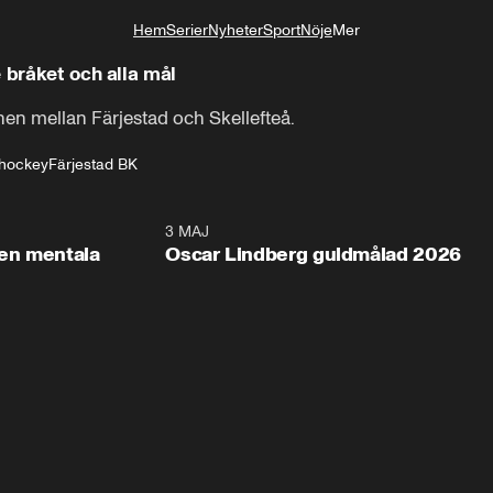
Hem
Serier
Nyheter
Sport
Nöje
Mer
Livsstil
 bråket och alla mål
hen mellan Färjestad och Skellefteå.
shockey
Färjestad BK
2:26
3 MAJ
1:0
en mentala
Oscar Lindberg guldmålad 2026