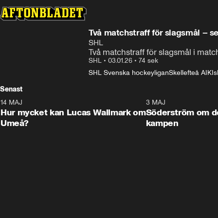
Två matchstraff för slagsmål – se
SHL
Två matchstraff för slagsmål i matc
SHL
•
03.01.26
•
74 sek
SHL Svenska hockeyligan
Skellefteå AIK
I
Senast
14 MAJ
1:18
3 MAJ
Plus
Hur mycket kan Lucas Wallmark om
Söderström om d
Umeå?
kampen