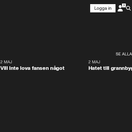
Logga in
SE ALLA
9
2 MAJ
0:33
2 MAJ
Vill inte lova fansen något
Hatet till grannb