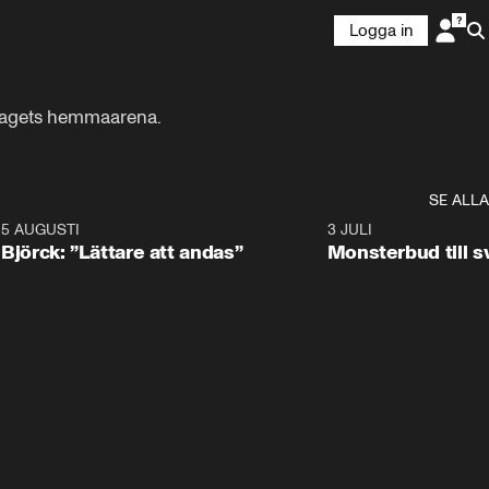
Logga in
 lagets hemmaarena.
SE ALLA
5 AUGUSTI
2:08
3 JULI
Björck: ”Lättare att andas”
Monsterbud till 