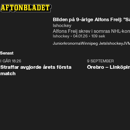
Bilden på 9-årige Alfons Freij: ”S
Ishockey
Alfons Freij skrev i somras NHL-k
Ishockey
•
04.01.26
•
109 sek
Juniorkronorna
Winnipeg Jets
Ishockey
JVM
Senast
I GÅR 18:26
2:19
9 SEPTEMBER
Plus
Straffar avgjorde årets första
Örebro – Linköpi
match