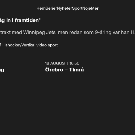
Hem
Serier
Nyheter
Sport
Nöje
Mer
Livsstil
åg in i framtiden”
ontrakt med Winnipeg Jets, men redan som 9-åring var han i
 i ishockey
Vertikal video sport
18 AUGUSTI 16:50
Plus
ng
Örebro – Timrå