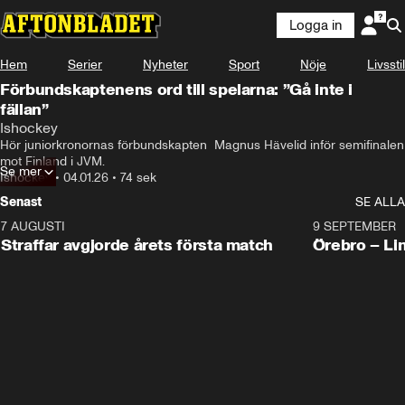
Logga in
Hem
Serier
Nyheter
Sport
Nöje
Livsstil
Förbundskaptenens ord till spelarna: ”Gå inte i
fällan”
Ishockey
Hör juniorkronornas förbundskapten  Magnus Hävelid inför semifinalen 
mot Finland i JVM.
Se mer
Ishockey
•
04.01.26
•
74 sek
Senast
SE ALLA
7 AUGUSTI
2:19
9 SEPTEMBER
Plus
Straffar avgjorde årets första match
Örebro – Li